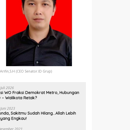
 Arifin,S.H (CEO Senator.ID Grup)
 Juli 2026
si WO Fraksi Demokrat Metro, Hubungan
 – Walikota Retak?
 Juni 2023
unda, Sakitmu Sudah Hilang…Allah Lebih
yang Engkau!
Desember 2021