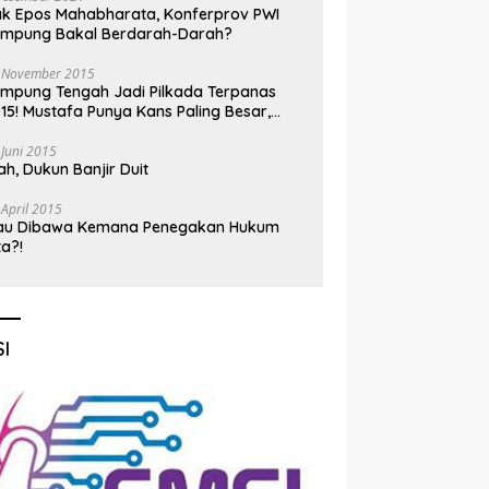
k Epos Mahabharata, Konferprov PWI
ampung Bakal Berdarah-Darah?
 November 2015
mpung Tengah Jadi Pilkada Terpanas
15! Mustafa Punya Kans Paling Besar,
nadi Jadi Kuda Hitam
 Juni 2015
h, Dukun Banjir Duit
 April 2015
au Dibawa Kemana Penegakan Hukum
ta?!
I