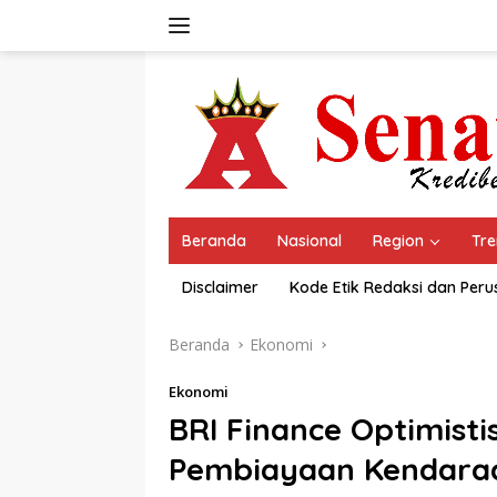
Langsung
ke
konten
Beranda
Nasional
Region
Tre
Disclaimer
Kode Etik Redaksi dan Per
Beranda
Ekonomi
Ekonomi
BRI Finance Optimist
Pembiayaan Kendaraa