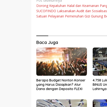
Navigasi
Pos sebelumnya
Dorong Kepatuhan Halal dan Keamanan Pan
pos
SUCOFINDO Laksanakan Audit dan Sosialisasi
Satuan Pelayanan Pemenuhan Gizi Gunung B
Baca Juga
Berapa Budget Nonton Konser
4.758 Lu
yang Harus Disiapkan? Atur
BINUS Un
Dana dengan Deposito FLEXI
Lahirnya
yang Be