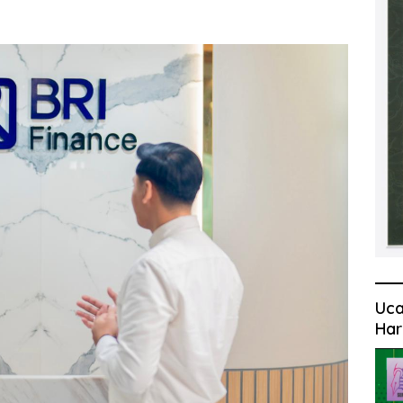
Uca
Har