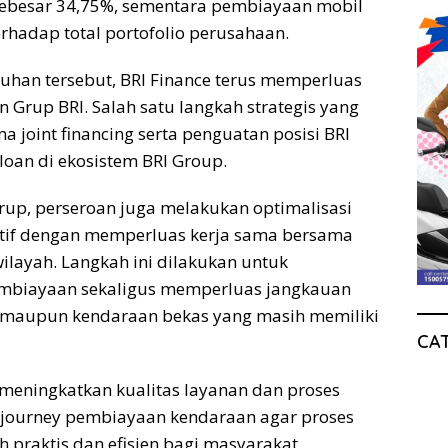
sebesar 34,75%, sementara pembiayaan mobil
erhadap total portofolio perusahaan.
an tersebut, BRI Finance terus memperluas
n Grup BRI. Salah satu langkah strategis yang
joint financing serta penguatan posisi BRI
loan di ekosistem BRI Group.
grup, perseroan juga melakukan optimalisasi
ektif dengan memperluas kerja sama bersama
wilayah. Langkah ini dilakukan untuk
embiayaan sekaligus memperluas jangkauan
 maupun kendaraan bekas yang masih memiliki
CA
t meningkatkan kualitas layanan dan proses
 journey pembiayaan kendaraan agar proses
praktis dan efisien bagi masyarakat.