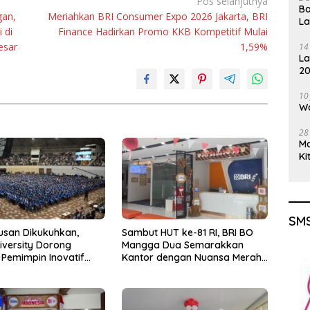
Pos selanjutnya
Ba
gan,
Meriahkan BRI Consumer Expo 2026 Jakarta, BRI
L
 di
Finance Hadirkan Promo KKB Kompetitif Mulai
esar
1,59%
14
La
20
Gu
10
Wa
28
M
Ki
SMS
lusan Dikukuhkan,
Sambut HUT ke-81 RI, BRI BO
iversity Dorong
Mangga Dua Semarakkan
 Pemimpin Inovatif
Kantor dengan Nuansa Merah
rdampak
Putih