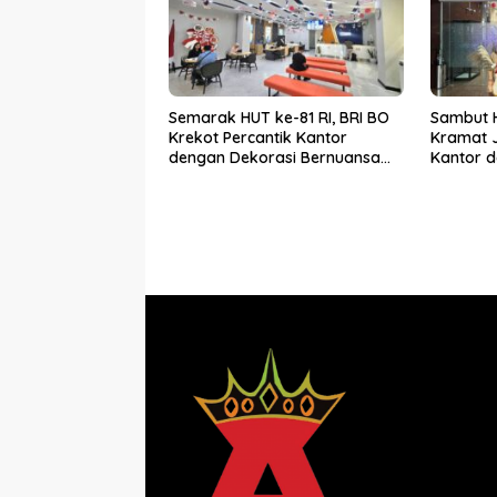
Semarak HUT ke-81 RI, BRI BO
Sambut H
Krekot Percantik Kantor
Kramat 
dengan Dekorasi Bernuansa
Kantor 
Merah Putih
Putih