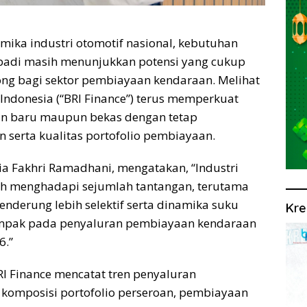
amika industri otomotif nasional, kebutuhan
badi masih menunjukkan potensi yang cukup
ong bagi sektor pembiayaan kendaraan. Melihat
e Indonesia (“BRI Finance”) terus memperkuat
aan baru maupun bekas dengan tetap
 serta kualitas portofolio pembiayaan.
tia Fakhri Ramadhani, mengatakan, “Industri
ih menghadapi sejumlah tantangan, terutama
cenderung lebih selektif serta dinamika suku
Kre
dampak pada penyaluran pembiayaan kendaraan
6.”
RI Finance mencatat tren penyaluran
komposisi portofolio perseroan, pembiayaan