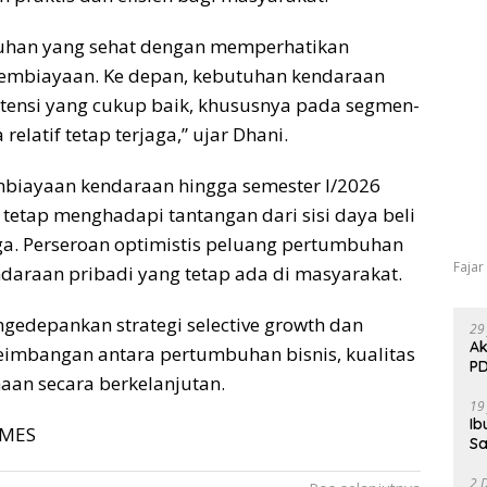
uhan yang sehat dengan memperhatikan
ko pembiayaan. Ke depan, kebutuhan kendaraan
otensi yang cukup baik, khususnya pada segmen-
elatif tetap terjaga,” ujar Dhani.
mbiayaan kendaraan hingga semester I/2026
 tetap menghadapi tantangan dari sisi daya beli
a. Perseroan optimistis peluang pertumbuhan
Fajar
daraan pribadi yang tetap ada di masyarakat.
ngedepankan strategi selective growth dan
29
Ak
eimbangan antara pertumbuhan bisnis, kualitas
PD
ahaan secara berkelanjutan.
19
Ib
TIMES
Sa
2 