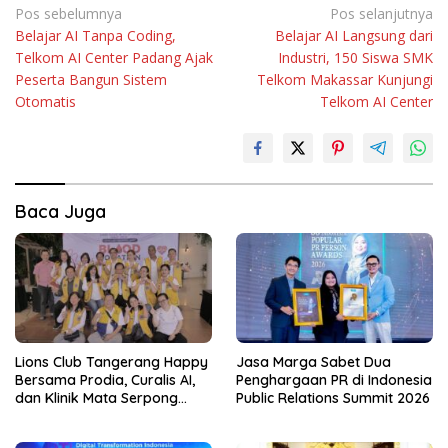
Navigasi
Pos sebelumnya
Pos selanjutnya
Belajar AI Tanpa Coding,
Belajar AI Langsung dari
pos
Telkom AI Center Padang Ajak
Industri, 150 Siswa SMK
Peserta Bangun Sistem
Telkom Makassar Kunjungi
Otomatis
Telkom AI Center
Baca Juga
Lions Club Tangerang Happy
Jasa Marga Sabet Dua
Bersama Prodia, Curalis AI,
Penghargaan PR di Indonesia
dan Klinik Mata Serpong
Public Relations Summit 2026
Perluas Akses Layanan
Kesehatan Preventif melalui