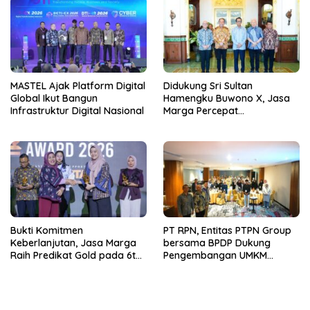
Bakti Sosial Kesehatan
MASTEL Ajak Platform Digital
Didukung Sri Sultan
Global Ikut Bangun
Hamengku Buwono X, Jasa
Infrastruktur Digital Nasional
Marga Percepat
Pengembangan Akses
Bokoharjo Tol Jogja-Solo
untuk Dukung Konektivitas
DIY
Bukti Komitmen
PT RPN, Entitas PTPN Group
Keberlanjutan, Jasa Marga
bersama BPDP Dukung
Raih Predikat Gold pada 6th
Pengembangan UMKM
TJSL & CSR Award 2026
melalui Workshop Pangan
Sehat Berbasis Minyak Sawit