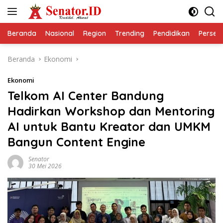
Langsung
ke
konten
Beranda
Nasional
Region
Trending
Pendidikan
Perseps
Beranda
Ekonomi
Ekonomi
Telkom AI Center Bandung
Hadirkan Workshop dan Mentoring
AI untuk Bantu Kreator dan UMKM
Bangun Content Engine
Senator
30 Mei 2026