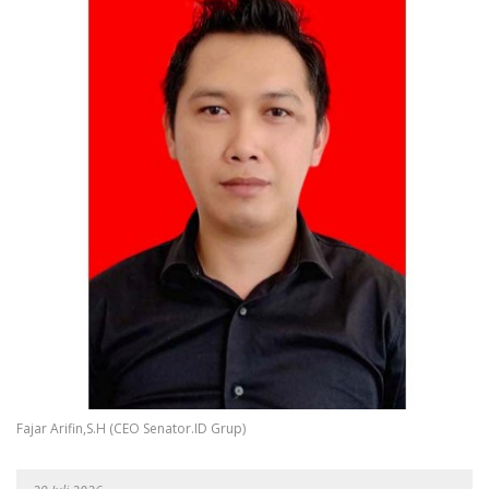
Fajar Arifin,S.H (CEO Senator.ID Grup)