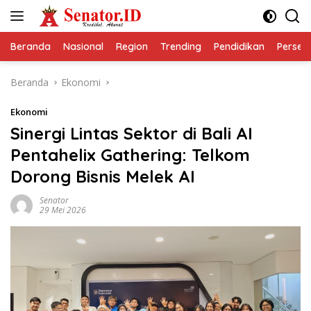
Langsung
ke
konten
Beranda
Nasional
Region
Trending
Pendidikan
Perseps
Beranda
Ekonomi
Ekonomi
Sinergi Lintas Sektor di Bali AI
Pentahelix Gathering: Telkom
Dorong Bisnis Melek AI
Senator
29 Mei 2026