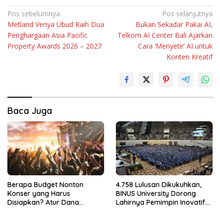
Navigasi
Pos sebelumnya
Pos selanjutnya
Metland Venya Ubud Raih Dua
Bukan Sekadar Pakai AI,
pos
Penghargaan Asia Pacific
Telkom AI Center Bali Ajarkan
Property Awards 2026 – 2027
Cara ‘Menyetir’ AI untuk
Konten Kreatif
Baca Juga
Berapa Budget Nonton
4.758 Lulusan Dikukuhkan,
Konser yang Harus
BINUS University Dorong
Disiapkan? Atur Dana
Lahirnya Pemimpin Inovatif
dengan Deposito FLEXI
yang Berdampak