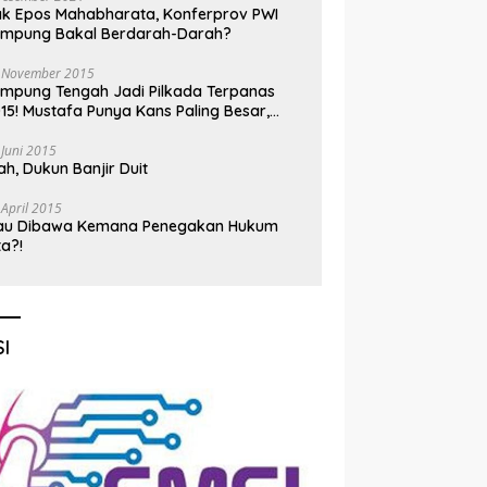
k Epos Mahabharata, Konferprov PWI
ampung Bakal Berdarah-Darah?
 November 2015
mpung Tengah Jadi Pilkada Terpanas
15! Mustafa Punya Kans Paling Besar,
nadi Jadi Kuda Hitam
 Juni 2015
h, Dukun Banjir Duit
 April 2015
au Dibawa Kemana Penegakan Hukum
ta?!
I