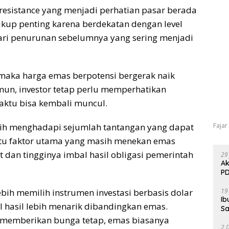
resistance yang menjadi perhatian pasar berada
 cukup penting karena berdekatan dengan level
dari penurunan sebelumnya yang sering menjadi
 maka harga emas berpotensi bergerak naik
mun, investor tetap perlu memperhatikan
aktu bisa kembali muncul.
Fajar
sih menghadapi sejumlah tantangan yang dapat
atu faktor utama yang masih menekan emas
 dan tingginya imbal hasil obligasi pemerintah
29
Ak
PD
19
bih memilih instrumen investasi berbasis dolar
Ib
hasil lebih menarik dibandingkan emas.
Sa
ak memberikan bunga tetap, emas biasanya
2 