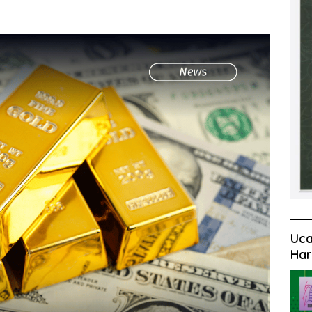
Uca
Har