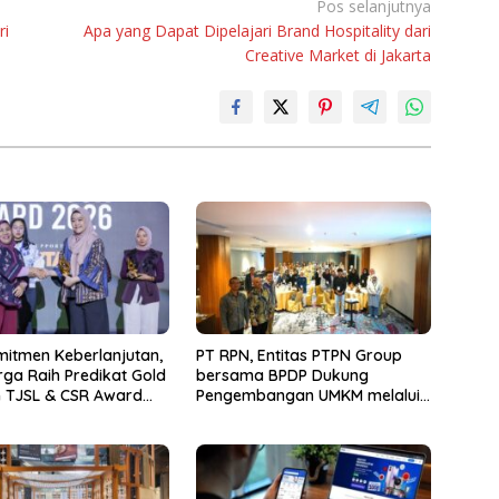
Pos selanjutnya
ri
Apa yang Dapat Dipelajari Brand Hospitality dari
Creative Market di Jakarta
mitmen Keberlanjutan,
PT RPN, Entitas PTPN Group
ga Raih Predikat Gold
bersama BPDP Dukung
 TJSL & CSR Award
Pengembangan UMKM melalui
Workshop Pangan Sehat
Berbasis Minyak Sawit