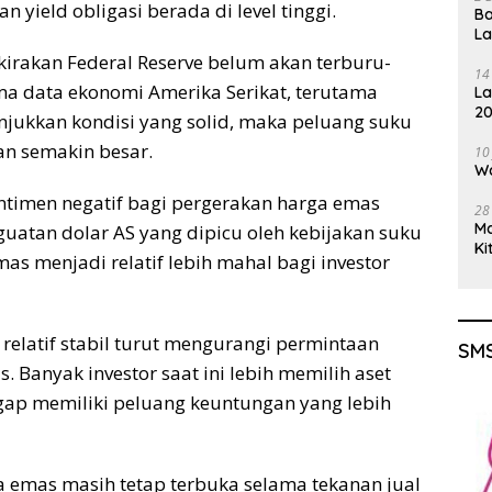
 yield obligasi berada di level tinggi.
Ba
L
kirakan Federal Reserve belum akan terburu-
14
a data ekonomi Amerika Serikat, terutama
La
20
unjukkan kondisi yang solid, maka peluang suku
Gu
an semakin besar.
10
Wa
entimen negatif bagi pergerakan harga emas
28
M
uatan dolar AS yang dipicu oleh kebijakan suku
Ki
s menjadi relatif lebih mahal bagi investor
ng relatif stabil turut mengurangi permintaan
SMS
. Banyak investor saat ini lebih memilih aset
ggap memiliki peluang keuntungan yang lebih
a emas masih tetap terbuka selama tekanan jual