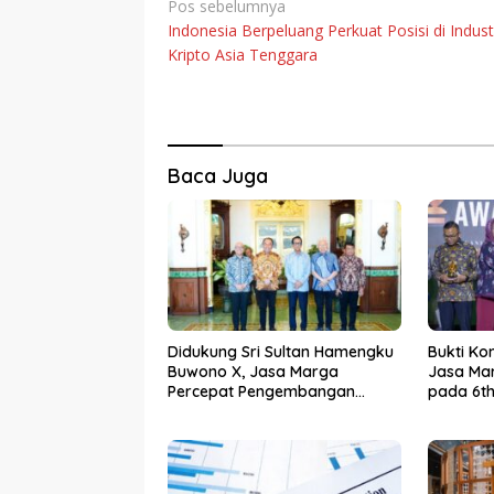
Navigasi
Pos sebelumnya
Indonesia Berpeluang Perkuat Posisi di Indust
pos
Kripto Asia Tenggara
Baca Juga
Didukung Sri Sultan Hamengku
Bukti Ko
Buwono X, Jasa Marga
Jasa Mar
Percepat Pengembangan
pada 6th
Akses Bokoharjo Tol Jogja-
2026
Solo untuk Dukung Konektivitas
DIY