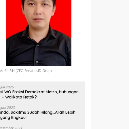
 Arifin,S.H (CEO Senator.ID Grup)
 Juli 2026
si WO Fraksi Demokrat Metro, Hubungan
 – Walikota Retak?
 Juni 2023
unda, Sakitmu Sudah Hilang…Allah Lebih
yang Engkau!
Desember 2021