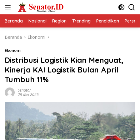
Langsung
ke
konten
Beranda
Nasional
Region
Trending
Pendidikan
Perseps
Beranda
Ekonomi
Ekonomi
Distribusi Logistik Kian Menguat,
Kinerja KAI Logistik Bulan April
Tumbuh 11%
Senator
29 Mei 2026