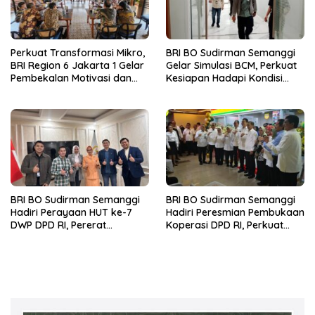
Perkuat Transformasi Mikro,
BRI BO Sudirman Semanggi
BRI Region 6 Jakarta 1 Gelar
Gelar Simulasi BCM, Perkuat
Pembekalan Motivasi dan
Kesiapan Hadapi Kondisi
Sharing Session Bersama
Darurat
Direktur Mikro
BRI BO Sudirman Semanggi
BRI BO Sudirman Semanggi
Hadiri Perayaan HUT ke-7
Hadiri Peresmian Pembukaan
DWP DPD RI, Pererat
Koperasi DPD RI, Perkuat
Silaturahmi dan Sinergi
Sinergi dan Kolaborasi