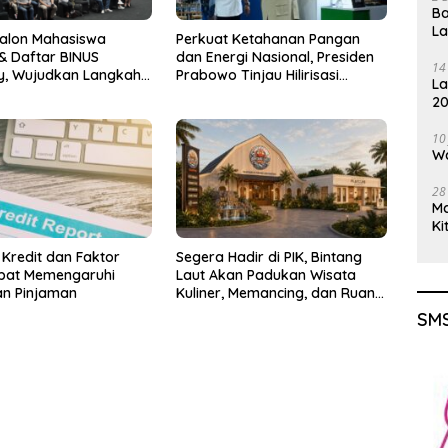
Ba
L
Calon Mahasiswa
Perkuat Ketahanan Pangan
& Daftar BINUS
dan Energi Nasional, Presiden
14
ty, Wujudkan Langkah
Prabowo Tinjau Hilirisasi
La
uju Karier Global
Bioetanol PTPN I (Persero),
20
Subholding Perkebunan
Gu
Nusantara
10
Wa
28
M
Ki
 Kredit dan Faktor
Segera Hadir di PIK, Bintang
pat Memengaruhi
Laut Akan Padukan Wisata
an Pinjaman
Kuliner, Memancing, dan Ruang
Komunitas
SMS