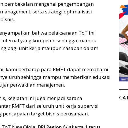
kan pembekalan mengenai pengembangan
h management, serta strategi optimalisasi
bisnis.
menyampaikan bahwa pelaksanaan ToT ini
r internal yang kompeten sehingga mampu
ng bagi unit kerja maupun nasabah dalam
 ini, kami berharap para RMFT dapat memahami
menyeluruh sehingga mampu memberikan edukasi
 ujar perwakilan manajemen.
CA
is, kegiatan ini juga menjadi sarana
tar RMFT dari seluruh unit kerja supervisi
 pencapaian target bisnis perusahaan.
ToT New Qlola, BRI Region 6/Jakarta 1 terus