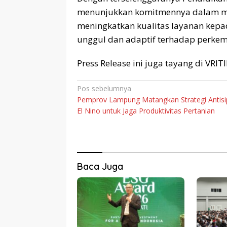
menunjukkan komitmennya dalam men
meningkatkan kualitas layanan kep
unggul dan adaptif terhadap perkem
Press Release ini juga tayang di VRI
Navigasi
Pos sebelumnya
Pemprov Lampung Matangkan Strategi Antisi
pos
El Nino untuk Jaga Produktivitas Pertanian
Baca Juga