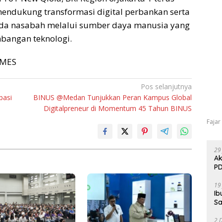
dukung transformasi digital perbankan serta
ada nasabah melalui sumber daya manusia yang
bangan teknologi.
TIMES
Pos selanjutnya
pasi
BINUS @Medan Tunjukkan Peran Kampus Global
Digitalpreneur di Momentum 45 Tahun BINUS
Fajar
29
Ak
PD
19
Ib
Sa
2 