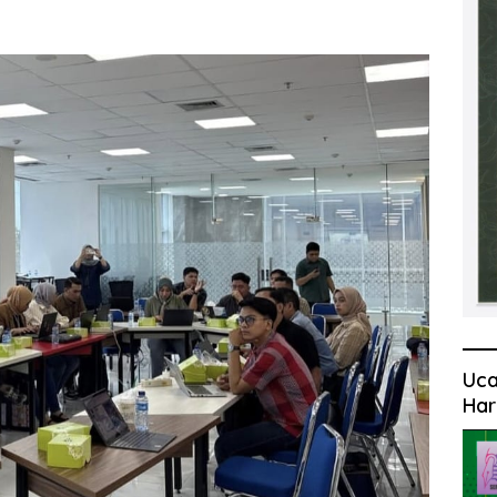
Uca
Har