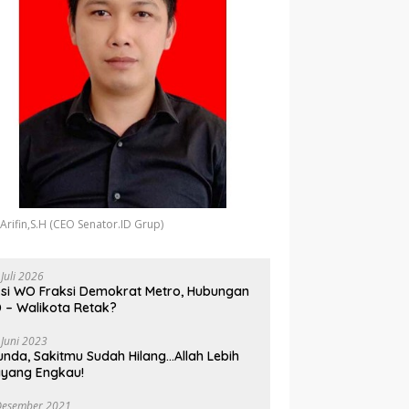
 Arifin,S.H (CEO Senator.ID Grup)
 Juli 2026
si WO Fraksi Demokrat Metro, Hubungan
 – Walikota Retak?
 Juni 2023
unda, Sakitmu Sudah Hilang…Allah Lebih
yang Engkau!
Desember 2021