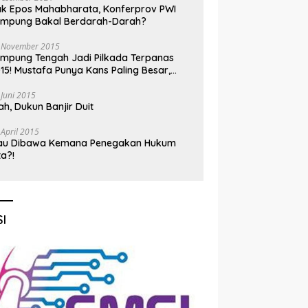
k Epos Mahabharata, Konferprov PWI
ampung Bakal Berdarah-Darah?
 November 2015
mpung Tengah Jadi Pilkada Terpanas
15! Mustafa Punya Kans Paling Besar,
nadi Jadi Kuda Hitam
 Juni 2015
h, Dukun Banjir Duit
 April 2015
au Dibawa Kemana Penegakan Hukum
ta?!
I