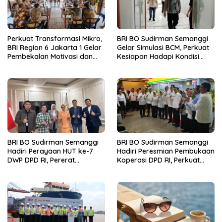
Perkuat Transformasi Mikro,
BRI BO Sudirman Semanggi
BRI Region 6 Jakarta 1 Gelar
Gelar Simulasi BCM, Perkuat
Pembekalan Motivasi dan
Kesiapan Hadapi Kondisi
Sharing Session Bersama
Darurat
Direktur Mikro
BRI BO Sudirman Semanggi
BRI BO Sudirman Semanggi
Hadiri Perayaan HUT ke-7
Hadiri Peresmian Pembukaan
DWP DPD RI, Pererat
Koperasi DPD RI, Perkuat
Silaturahmi dan Sinergi
Sinergi dan Kolaborasi