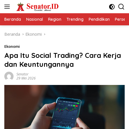
Langsung
ke
konten
Beranda
Nasional
Region
Trending
Pendidikan
Perseps
Beranda
Ekonomi
Ekonomi
Apa Itu Social Trading? Cara Kerja
dan Keuntungannya
Senator
29 Mei 2026