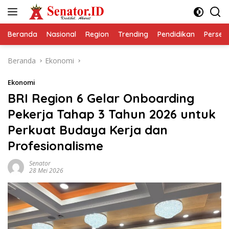
Langsung
ke
konten
Beranda
Nasional
Region
Trending
Pendidikan
Perseps
Beranda
Ekonomi
Ekonomi
BRI Region 6 Gelar Onboarding
Pekerja Tahap 3 Tahun 2026 untuk
Perkuat Budaya Kerja dan
Profesionalisme
Senator
28 Mei 2026