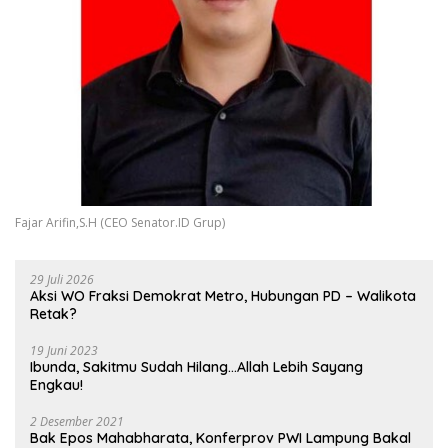
Fajar Arifin,S.H (CEO Senator.ID Grup)
29 Juli 2026
Aksi WO Fraksi Demokrat Metro, Hubungan PD – Walikota
Retak?
19 Juni 2023
Ibunda, Sakitmu Sudah Hilang…Allah Lebih Sayang
Engkau!
2 Desember 2021
Bak Epos Mahabharata, Konferprov PWI Lampung Bakal