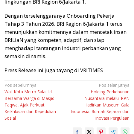
lingkungan BRI Region 6/Jakarta 1.
Dengan terselenggaranya Onboarding Pekerja
Tahap 3 Tahun 2026, BRI Region 6/Jakarta 1 terus
menunjukkan komitmennya dalam mencetak insan
BRILiaN yang kompeten, adaptif, dan siap
menghadapi tantangan industri perbankan yang
semakin dinamis.
Press Release ini juga tayang di VRITIMES
Navigasi
Pos sebelumnya
Pos selanjutnya
Wali Kota Metro Salat Id
Holding Perkebunan
pos
Bersama Warga di Masjid
Nusantara melalui RPN
Taqwa, Ajak Perkuat
Hadirkan Museum Gula
Keikhlasan dan Kepedulian
Indonesia: Rumah Sejarah dan
Sosial
Inovasi Pergulaan