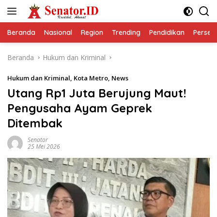
Langsung
ke
konten
Beranda
Nasional
Region
Trending
Pendidikan
Perseps
Beranda
Hukum dan Kriminal
Hukum dan Kriminal
,
Kota Metro
,
News
Utang Rp1 Juta Berujung Maut!
Pengusaha Ayam Geprek
Ditembak
Senator
25 Mei 2026