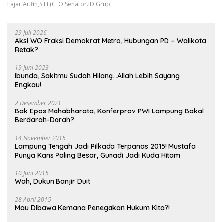
Fajar Arifin,S.H (CEO Senator.ID Grup)
29 Juli 2026
Aksi WO Fraksi Demokrat Metro, Hubungan PD – Walikota
Retak?
19 Juni 2023
Ibunda, Sakitmu Sudah Hilang…Allah Lebih Sayang
Engkau!
2 Desember 2021
Bak Epos Mahabharata, Konferprov PWI Lampung Bakal
Berdarah-Darah?
14 November 2015
Lampung Tengah Jadi Pilkada Terpanas 2015! Mustafa
Punya Kans Paling Besar, Gunadi Jadi Kuda Hitam
10 Juni 2015
Wah, Dukun Banjir Duit
28 April 2015
Mau Dibawa Kemana Penegakan Hukum Kita?!