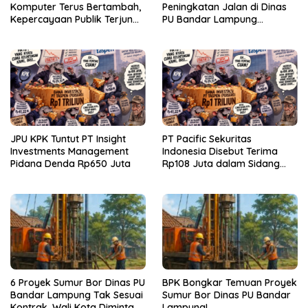
Komputer Terus Bertambah,
Peningkatan Jalan di Dinas
Kepercayaan Publik Terjun
PU Bandar Lampung
Bebas
Bermasalah!
JPU KPK Tuntut PT Insight
PT Pacific Sekuritas
Investments Management
Indonesia Disebut Terima
Pidana Denda Rp650 Juta
Rp108 Juta dalam Sidang
Investasi Fiktif PT Taspen
6 Proyek Sumur Bor Dinas PU
BPK Bongkar Temuan Proyek
Bandar Lampung Tak Sesuai
Sumur Bor Dinas PU Bandar
Kontrak, Wali Kota Diminta
Lampung!