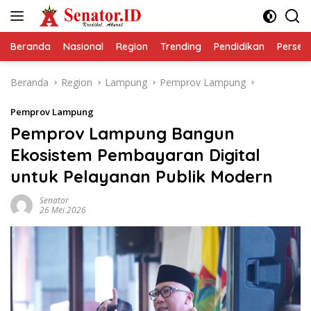
Langsung
ke
konten
Beranda
Nasional
Region
Trending
Pendidikan
Perseps
Beranda
Region
Lampung
Pemprov Lampung
Pemprov Lampung
Pemprov Lampung Bangun
Ekosistem Pembayaran Digital
untuk Pelayanan Publik Modern
Senator
26 Mei 2026