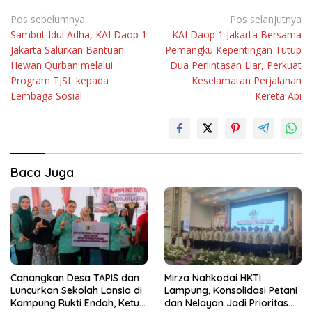
Navigasi
Pos sebelumnya
Pos selanjutnya
Sambut Idul Adha, KAI Daop 1
KAI Daop 1 Jakarta Bersama
pos
Jakarta Salurkan Bantuan
Pemangku Kepentingan Tutup
Hewan Qurban melalui
Dua Perlintasan Liar, Perkuat
Program TJSL kepada
Keselamatan Perjalanan
Lembaga Sosial
Kereta Api
Baca Juga
Canangkan Desa TAPIS dan
Mirza Nahkodai HKTI
Luncurkan Sekolah Lansia di
Lampung, Konsolidasi Petani
Kampung Rukti Endah, Ketua
dan Nelayan Jadi Prioritas