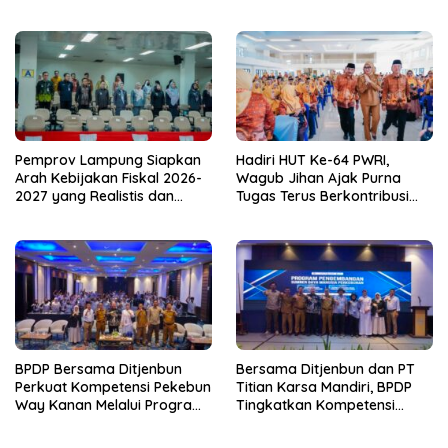
TP PKK Lampung Dorong
Hadapi Musim Kemarau
Pembangunan SDM Dimulai
dari Desa
Pemprov Lampung Siapkan
Hadiri HUT Ke-64 PWRI,
Arah Kebijakan Fiskal 2026-
Wagub Jihan Ajak Purna
2027 yang Realistis dan
Tugas Terus Berkontribusi
Berkelanjutan
untuk Lampung
BPDP Bersama Ditjenbun
Bersama Ditjenbun dan PT
Perkuat Kompetensi Pekebun
Titian Karsa Mandiri, BPDP
Way Kanan Melalui Program
Tingkatkan Kompetensi
SDM Perkebunan 2026
Pekebun Way Kanan Lewat
Bersama PT Titian Karsa
Program SDM Perkebunan