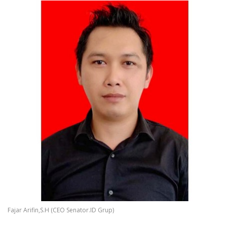
Fajar Arifin,S.H (CEO Senator.ID Grup)