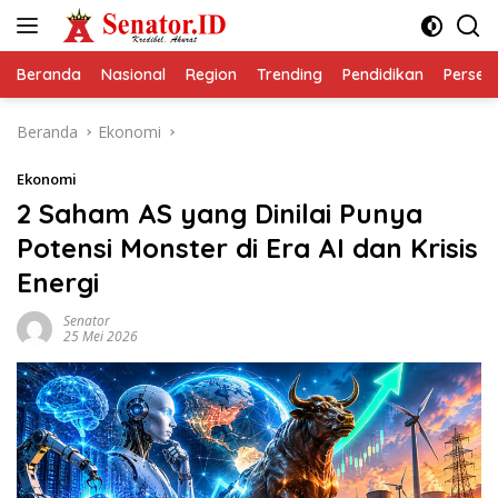
Langsung
ke
konten
Beranda
Nasional
Region
Trending
Pendidikan
Perseps
Beranda
Ekonomi
Ekonomi
2 Saham AS yang Dinilai Punya
Potensi Monster di Era AI dan Krisis
Energi
Senator
25 Mei 2026