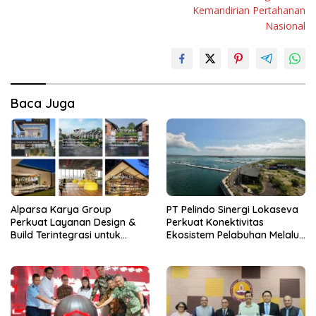
Kemandirian Pertahanan
Nasional
Baca Juga
Alparsa Karya Group
PT Pelindo Sinergi Lokaseva
Perkuat Layanan Design &
Perkuat Konektivitas
Build Terintegrasi untuk
Ekosistem Pelabuhan Melalui
Kawasan Jabodetabek
Pertumbuhan Kinerja
Semester I 2026