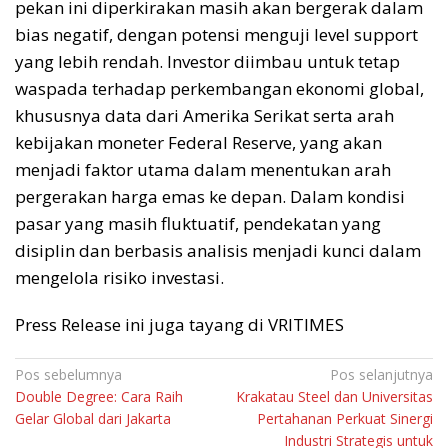
pekan ini diperkirakan masih akan bergerak dalam
bias negatif, dengan potensi menguji level support
yang lebih rendah. Investor diimbau untuk tetap
waspada terhadap perkembangan ekonomi global,
khususnya data dari Amerika Serikat serta arah
kebijakan moneter Federal Reserve, yang akan
menjadi faktor utama dalam menentukan arah
pergerakan harga emas ke depan. Dalam kondisi
pasar yang masih fluktuatif, pendekatan yang
disiplin dan berbasis analisis menjadi kunci dalam
mengelola risiko investasi.
Press Release ini juga tayang di VRITIMES
Navigasi
Pos sebelumnya
Pos selanjutnya
Double Degree: Cara Raih
Krakatau Steel dan Universitas
pos
Gelar Global dari Jakarta
Pertahanan Perkuat Sinergi
Industri Strategis untuk