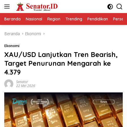
Langsung
ke
konten
Beranda
Nasional
Region
Trending
Pendidikan
Perseps
Beranda
Ekonomi
Ekonomi
XAU/USD Lanjutkan Tren Bearish,
Target Penurunan Mengarah ke
4.379
Senator
22 Mei 2026