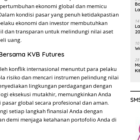
Ba
t pertumbuhan ekonomi global dan memicu
L
 Dalam kondisi pasar yang penuh ketidakpastian
14
a pelaku ekonomi dan investor membutuhkan
La
il dan transparan untuk melindungi nilai aset
20
Gu
eli uang.
10
Wa
a Bersama KVB Futures
28
M
oleh konflik internasional menuntut para pelaku
Ki
la risiko dan mencari instrumen pelindung nilai
 menyediakan lingkungan perdagangan dengan
nologi eksekusi mutakhir, memungkinkan Anda
SMS
 pasar global secara profesional dan aman.
i setiap langkah finansial Anda dengan
n demi menjaga ketahanan portofolio Anda di