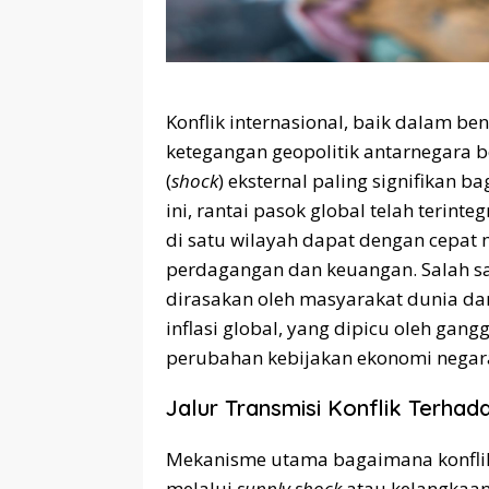
Konflik internasional, baik dalam b
ketegangan geopolitik antarnegara b
(
shock
) eksternal paling signifikan b
ini, rantai pasok global telah terint
di satu wilayah dapat dengan cepat 
perdagangan dan keuangan. Salah s
dirasakan oleh masyarakat dunia dar
inflasi global, yang dipicu oleh ga
perubahan kebijakan ekonomi negar
Jalur Transmisi Konflik Terhad
Mekanisme utama bagaimana konflik 
melalui
supply shock
atau kelangkaan 