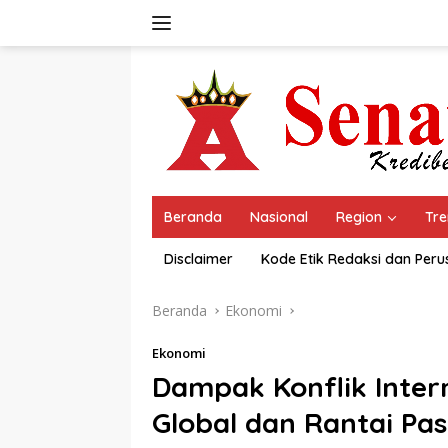
Langsung
ke
konten
Beranda
Nasional
Region
Tre
Disclaimer
Kode Etik Redaksi dan Per
Beranda
Ekonomi
Ekonomi
Dampak Konflik Intern
Global dan Rantai Pa