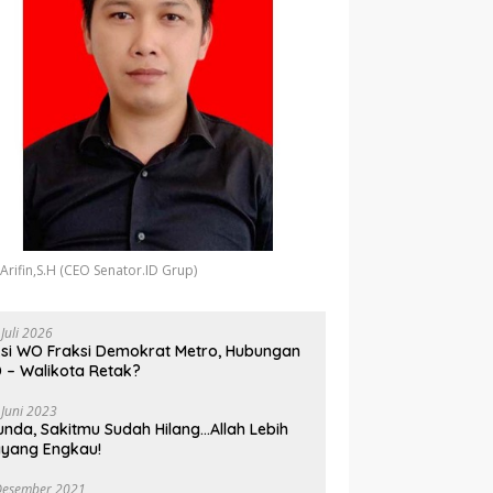
 Arifin,S.H (CEO Senator.ID Grup)
 Juli 2026
si WO Fraksi Demokrat Metro, Hubungan
 – Walikota Retak?
 Juni 2023
unda, Sakitmu Sudah Hilang…Allah Lebih
yang Engkau!
Desember 2021