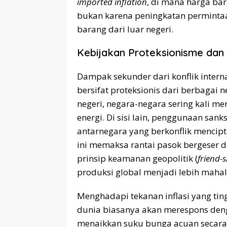
imported inflation
, di mana harga ba
bukan karena peningkatan perminta
barang dari luar negeri.
Kebijakan Proteksionisme da
Dampak sekunder dari konflik intern
bersifat proteksionis dari berbaga
negeri, negara-negara sering kali 
energi. Di sisi lain, penggunaan sa
antarnegara yang berkonflik mencipt
ini memaksa rantai pasok bergeser dar
prinsip keamanan geopolitik (
friend-
produksi global menjadi lebih maha
Menghadapi tekanan inflasi yang ting
dunia biasanya akan merespons denga
menaikkan suku bunga acuan secara a