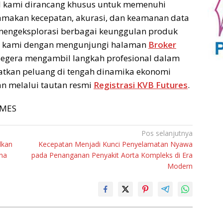
ital kami dirancang khusus untuk memenuhi
amakan kecepatan, akurasi, dan keamanan data
t mengeksplorasi berbagai keunggulan produk
a kami dengan mengunjungi halaman
Broker
segera mengambil langkah profesional dalam
kan peluang di tengah dinamika ekonomi
an melalui tautan resmi
Registrasi KVB Futures
.
TIMES
Pos selanjutnya
lkan
Kecepatan Menjadi Kunci Penyelamatan Nyawa
rna
pada Penanganan Penyakit Aorta Kompleks di Era
Modern