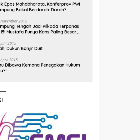
k Epos Mahabharata, Konferprov PWI
ampung Bakal Berdarah-Darah?
 November 2015
mpung Tengah Jadi Pilkada Terpanas
15! Mustafa Punya Kans Paling Besar,
nadi Jadi Kuda Hitam
 Juni 2015
h, Dukun Banjir Duit
 April 2015
au Dibawa Kemana Penegakan Hukum
ta?!
I