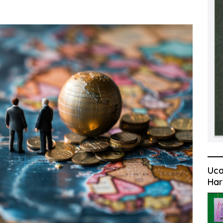
Uca
Har