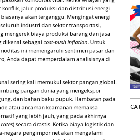
onflik, jalur produksi dan distribusi energi
 biasanya akan terganggu. Mengingat energi
eluruh industri dan sektor transportasi,
g mengerek biaya produksi barang dan jasa
g dikenal sebagai
cost-push inflation
. Untuk
moditas ini memengaruhi sentimen pasar dan
ro, Anda dapat memperdalam analisisnya di
sional sering kali memukul sektor pangan global.
 lumbung pangan dunia yang mengekspor
agung, dan bahan baku pupuk. Hambatan pada
CA
lokade atau ancaman keamanan memaksa
ernatif yang lebih jauh, yang pada akhirnya
 rates
) secara drastis. Ketika biaya logistik dan
a-negara pengimpor net akan mengalami