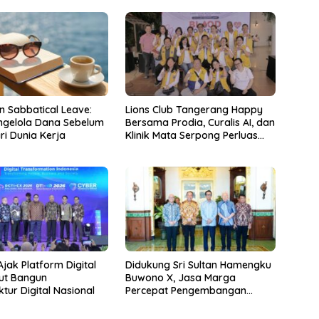
n Sabbatical Leave:
Lions Club Tangerang Happy
ngelola Dana Sebelum
Bersama Prodia, Curalis AI, dan
ri Dunia Kerja
Klinik Mata Serpong Perluas
Akses Layanan Kesehatan
Preventif melalui Bakti Sosial
Kesehatan
jak Platform Digital
Didukung Sri Sultan Hamengku
kut Bangun
Buwono X, Jasa Marga
ktur Digital Nasional
Percepat Pengembangan
Akses Bokoharjo Tol Jogja-
Solo untuk Dukung Konektivitas