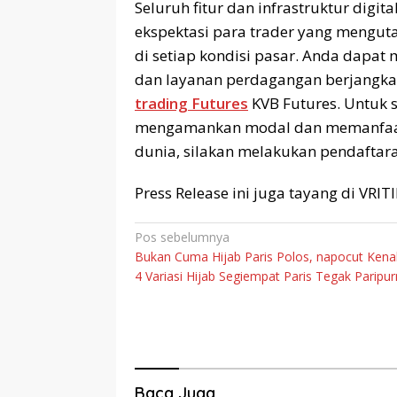
Seluruh fitur dan infrastruktur dig
ekspektasi para trader yang mengut
di setiap kondisi pasar. Anda dapa
dan layanan perdagangan berjangk
trading Futures
KVB Futures. Untuk 
mengamankan modal dan memanfaat
dunia, silakan melakukan pendaftar
Press Release ini juga tayang di VRI
Navigasi
Pos sebelumnya
Bukan Cuma Hijab Paris Polos, napocut Kena
pos
4 Variasi Hijab Segiempat Paris Tegak Paripu
Baca Juga