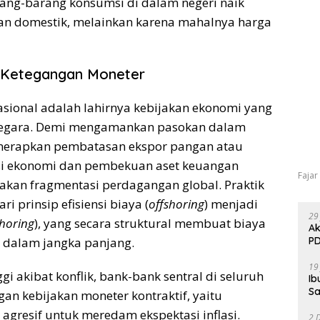
rang-barang konsumsi di dalam negeri naik
an domestik, melainkan karena mahalnya harga
n Ketegangan Moneter
asional adalah lahirnya kebijakan ekonomi yang
i negara. Demi mengamankan pasokan dalam
menerapkan pembatasan ekspor pangan atau
nksi ekonomi dan pembekuan aset keuangan
Fajar
akan fragmentasi perdagangan global. Praktik
i prinsip efisiensi biaya (
offshoring
) menjadi
29
shoring
), yang secara struktural membuat biaya
Ak
l dalam jangka panjang.
PD
19
gi akibat konflik, bank-bank sentral di seluruh
Ib
Sa
n kebijakan moneter kontraktif, yaitu
gresif untuk meredam ekspektasi inflasi.
2 