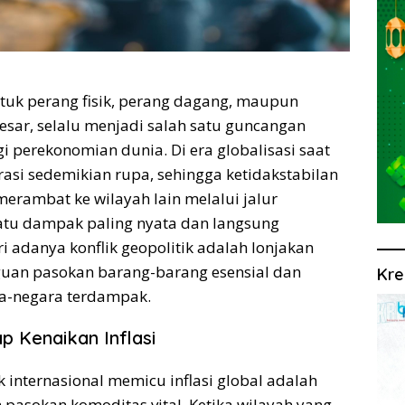
entuk perang fisik, perang dagang, maupun
esar, selalu menjadi salah satu guncangan
agi perekonomian dunia. Di era globalisasi saat
egrasi sedemikian rupa, sehingga ketidakstabilan
merambat ke wilayah lain melalui jalur
atu dampak paling nyata dan langsung
i adanya konflik geopolitik adalah lonjakan
ngguan pasokan barang-barang esensial dan
Kre
a-negara terdampak.
ap Kenaikan Inflasi
internasional memicu inflasi global adalah
pasokan komoditas vital. Ketika wilayah yang