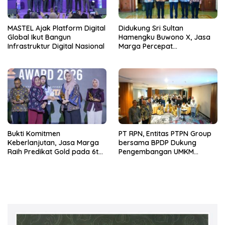
MASTEL Ajak Platform Digital
Didukung Sri Sultan
Global Ikut Bangun
Hamengku Buwono X, Jasa
Infrastruktur Digital Nasional
Marga Percepat
Pengembangan Akses
Bokoharjo Tol Jogja-Solo
untuk Dukung Konektivitas
DIY
Bukti Komitmen
PT RPN, Entitas PTPN Group
Keberlanjutan, Jasa Marga
bersama BPDP Dukung
Raih Predikat Gold pada 6th
Pengembangan UMKM
TJSL & CSR Award 2026
melalui Workshop Pangan
Sehat Berbasis Minyak Sawit