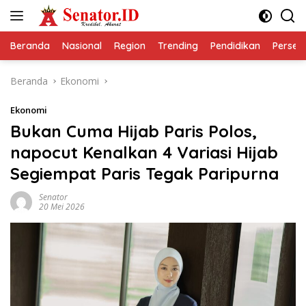
Langsung
ke
konten
Beranda
Nasional
Region
Trending
Pendidikan
Perseps
Beranda
Ekonomi
Ekonomi
Bukan Cuma Hijab Paris Polos,
napocut Kenalkan 4 Variasi Hijab
Segiempat Paris Tegak Paripurna
Senator
20 Mei 2026