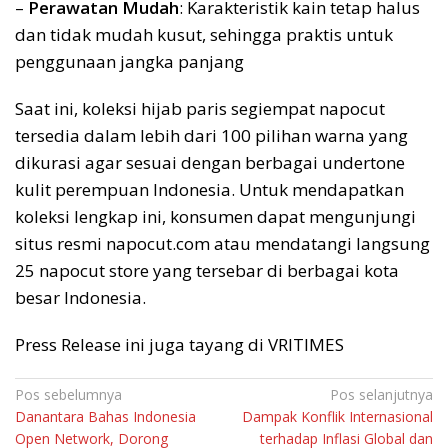
–
Perawatan Mudah
: Karakteristik kain tetap halus
dan tidak mudah kusut, sehingga praktis untuk
penggunaan jangka panjang
Saat ini, koleksi hijab paris segiempat napocut
tersedia dalam lebih dari 100 pilihan warna yang
dikurasi agar sesuai dengan berbagai undertone
kulit perempuan Indonesia. Untuk mendapatkan
koleksi lengkap ini, konsumen dapat mengunjungi
situs resmi napocut.com atau mendatangi langsung
25 napocut store yang tersebar di berbagai kota
besar Indonesia.
Press Release ini juga tayang di VRITIMES
Navigasi
Pos sebelumnya
Pos selanjutnya
Danantara Bahas Indonesia
Dampak Konflik Internasional
pos
Open Network, Dorong
terhadap Inflasi Global dan