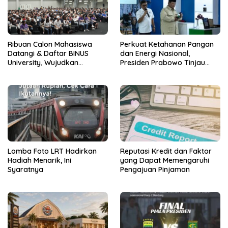
Ribuan Calon Mahasiswa
Perkuat Ketahanan Pangan
Datangi & Daftar BINUS
dan Energi Nasional,
University, Wujudkan
Presiden Prabowo Tinjau
Langkah Awal Menuju Karier
Hilirisasi Bioetanol PTPN I
Global
(Persero), Subholding
Perkebunan Nusantara
Lomba Foto LRT Hadirkan
Reputasi Kredit dan Faktor
Hadiah Menarik, Ini
yang Dapat Memengaruhi
Syaratnya
Pengajuan Pinjaman