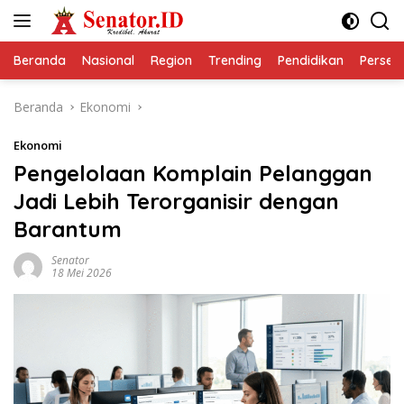
Langsung
ke
konten
Beranda
Nasional
Region
Trending
Pendidikan
Perseps
Beranda
Ekonomi
Ekonomi
Pengelolaan Komplain Pelanggan
Jadi Lebih Terorganisir dengan
Barantum
Senator
18 Mei 2026