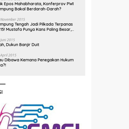
k Epos Mahabharata, Konferprov PWI
ampung Bakal Berdarah-Darah?
 November 2015
mpung Tengah Jadi Pilkada Terpanas
15! Mustafa Punya Kans Paling Besar,
nadi Jadi Kuda Hitam
 Juni 2015
h, Dukun Banjir Duit
 April 2015
au Dibawa Kemana Penegakan Hukum
ta?!
I