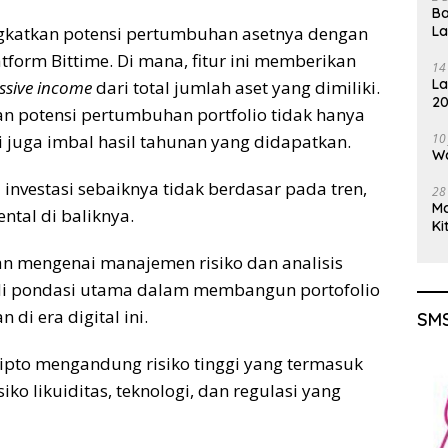
Ba
L
ingkatkan potensi pertumbuhan asetnya dengan
tform Bittime. Di mana, fitur ini memberikan
14
La
ssive income
dari total jumlah aset yang dimiliki.
20
an potensi pertumbuhan portfolio tidak hanya
Gu
10
i juga imbal hasil tahunan yang didapatkan.
Wa
nvestasi sebaiknya tidak berdasar pada tren,
28
M
al di baliknya.
Ki
tan mengenai manajemen risiko dan analisis
i pondasi utama dalam membangun portofolio
 di era digital ini.
SMS
ipto mengandung risiko tinggi yang termasuk
iko likuiditas, teknologi, dan regulasi yang