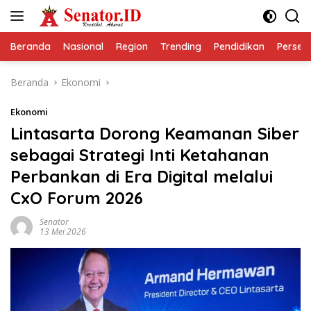
Langsung
ke
konten
Beranda
Nasional
Region
Trending
Pendidikan
Perseps
Beranda
Ekonomi
Ekonomi
Lintasarta Dorong Keamanan Siber
sebagai Strategi Inti Ketahanan
Perbankan di Era Digital melalui
CxO Forum 2026
Senator
13 Mei 2026