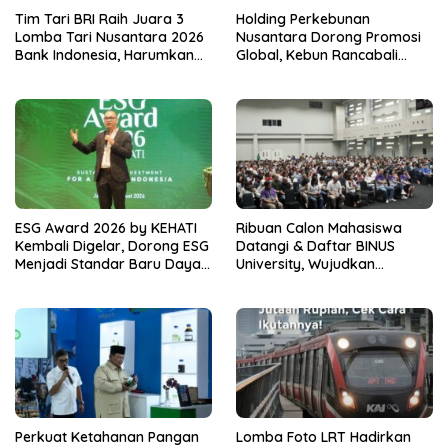
Tim Tari BRI Raih Juara 3
Holding Perkebunan
Lomba Tari Nusantara 2026
Nusantara Dorong Promosi
Bank Indonesia, Harumkan
Global, Kebun Rancabali
Nama Perusahaan Lewat
PTPN I Jadi Sorotan Media
Pelestarian Budaya
Amerika Serikat
ESG Award 2026 by KEHATI
Ribuan Calon Mahasiswa
Kembali Digelar, Dorong ESG
Datangi & Daftar BINUS
Menjadi Standar Baru Daya
University, Wujudkan
Saing Bisnis Indonesia
Langkah Awal Menuju Karier
Global
Perkuat Ketahanan Pangan
Lomba Foto LRT Hadirkan