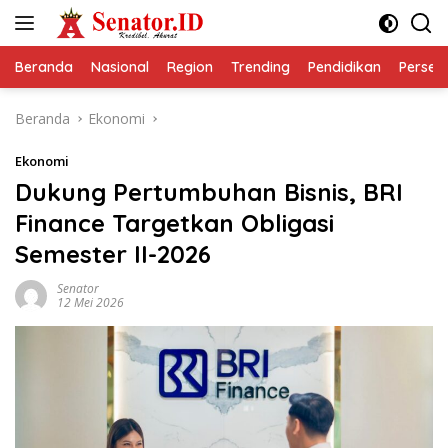
Langsung
ke
konten
Beranda
Nasional
Region
Trending
Pendidikan
Perseps
Beranda
Ekonomi
Ekonomi
Dukung Pertumbuhan Bisnis, BRI
Finance Targetkan Obligasi
Semester II-2026
Senator
12 Mei 2026