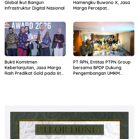
Global Ikut Bangun
Hamengku Buwono X, Jasa
Infrastruktur Digital Nasional
Marga Percepat
Pengembangan Akses
Bokoharjo Tol Jogja-Solo
untuk Dukung Konektivitas
DIY
Bukti Komitmen
PT RPN, Entitas PTPN Group
Keberlanjutan, Jasa Marga
bersama BPDP Dukung
Raih Predikat Gold pada 6th
Pengembangan UMKM
TJSL & CSR Award 2026
melalui Workshop Pangan
Sehat Berbasis Minyak Sawit