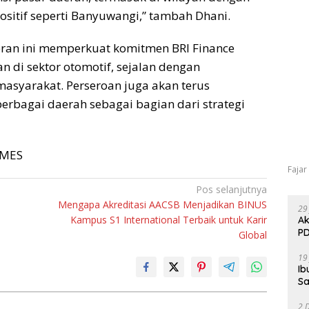
sitif seperti Banyuwangi,” tambah Dhani.
ran ini memperkuat komitmen BRI Finance
 di sektor otomotif, sejalan dengan
asyarakat. Perseroan juga akan terus
erbagai daerah sebagai bagian dari strategi
TIMES
Fajar
Pos selanjutnya
Mengapa Akreditasi AACSB Menjadikan BINUS
29
Kampus S1 International Terbaik untuk Karir
Ak
PD
Global
19
Ib
Sa
2 