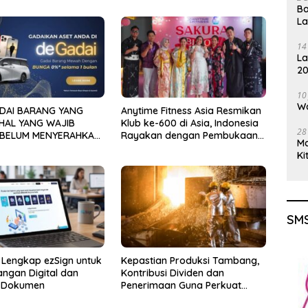
Ba
L
14
La
20
Gu
10
Wa
DAI BARANG YANG
Anytime Fitness Asia Resmikan
 HAL YANG WAJIB
Klub ke-600 di Asia, Indonesia
28
EBELUM MENYERAHKAN
Rayakan dengan Pembukaan
M
Anytime Fitness Sakura Garden
Ki
City Cipayung
SMS
Lengkap ezSign untuk
Kepastian Produksi Tambang,
ngan Digital dan
Kontribusi Dividen dan
 Dokumen
Penerimaan Guna Perkuat
Kedaulatan