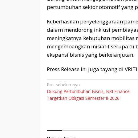
pertumbuhan sektor otomotif yang po
Keberhasilan penyelenggaraan pame
dalam mendorong inklusi pembiayaan
meningkatnya kebutuhan mobilitas m
mengembangkan inisiatif serupa di b
ekspansi bisnis yang berkelanjutan.
Press Release ini juga tayang di VRI
Navigasi
Pos sebelumnya
Dukung Pertumbuhan Bisnis, BRI Finance
pos
Targetkan Obligasi Semester II-2026