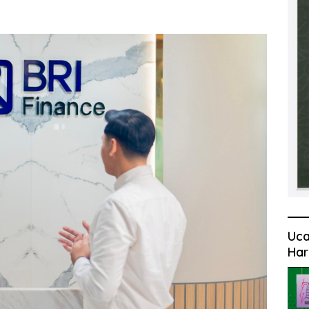
Uca
Har