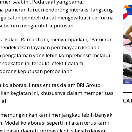
men saat ini. Pada saat yang sama,
lama pameran turut mendorong interaksi langsung
gga calon pembeli dapat mengevaluasi performa
 sebelum mengambil keputusan.
ditia Fakhri Ramadhani, menyampaikan, “Pameran
k mendekatkan layanan pembiayaan kepada
 pengalaman yang lebih komprehensif melalui
ndekatan ini terbukti efektif dalam
dorong keputusan pembelian.”
kolaborasi lintas entitas dalam BRI Group
silan kegiatan ini, khususnya dalam memperluas
CA
ial.
er memungkinkan kami menjangkau lebih banyak
 Model kolaborasi seperti ini akan terus kami
i pasar daerah, termasuk di wilayah dengan