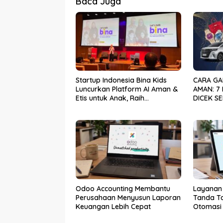
Baca Juga
Startup Indonesia Bina Kids
CARA GA
Luncurkan Platform AI Aman &
AMAN: 7
Etis untuk Anak, Raih
DICEK S
Pendanaan Strategis dari
ASET
Hasan VC Singapura
Odoo Accounting Membantu
Layanan 
Perusahaan Menyusun Laporan
Tanda Ta
Keuangan Lebih Cepat
Otomasi