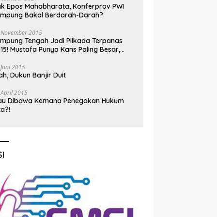
k Epos Mahabharata, Konferprov PWI
ampung Bakal Berdarah-Darah?
 November 2015
mpung Tengah Jadi Pilkada Terpanas
15! Mustafa Punya Kans Paling Besar,
nadi Jadi Kuda Hitam
 Juni 2015
h, Dukun Banjir Duit
 April 2015
au Dibawa Kemana Penegakan Hukum
ta?!
I