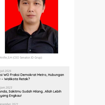
 Arifin,S.H (CEO Senator.ID Grup)
 Juli 2026
si WO Fraksi Demokrat Metro, Hubungan
 – Walikota Retak?
 Juni 2023
unda, Sakitmu Sudah Hilang…Allah Lebih
yang Engkau!
Desember 2021