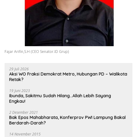
Fajar Arifin,S.H (CEO Senator.ID Grup)
29 Juli 2026
Aksi WO Fraksi Demokrat Metro, Hubungan PD – Walikota
Retak?
19 Juni 2023
Ibunda, Sakitmu Sudah Hilang…Allah Lebih Sayang
Engkau!
2 Desember 2021
Bak Epos Mahabharata, Konferprov PWI Lampung Bakal
Berdarah-Darah?
14 November 2015