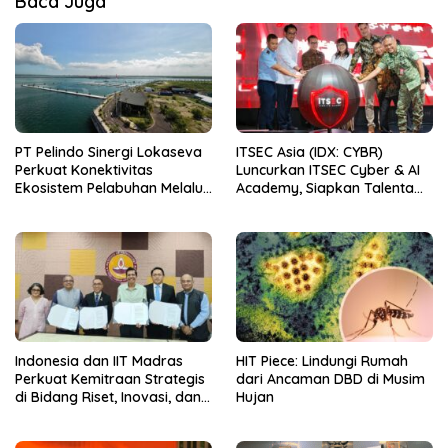
Baca Juga
PT Pelindo Sinergi Lokaseva
ITSEC Asia (IDX: CYBR)
Perkuat Konektivitas
Luncurkan ITSEC Cyber & AI
Ekosistem Pelabuhan Melalui
Academy, Siapkan Talenta
Pertumbuhan Kinerja
Indonesia untuk
Semester I 2026
Mengamankan dan
Memimpin Era AI
Indonesia dan IIT Madras
HIT Piece: Lindungi Rumah
Perkuat Kemitraan Strategis
dari Ancaman DBD di Musim
di Bidang Riset, Inovasi, dan
Hujan
Komersialisasi Teknologi
Deep-Tech