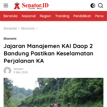
Langsung
ke
konten
Beranda
Nasional
Region
Trending
Pendidikan
Perseps
Beranda
Ekonomi
Ekonomi
Jajaran Manajemen KAI Daop 2
Bandung Pastikan Keselamatan
Perjalanan KA
Senator
9 Mei 2026