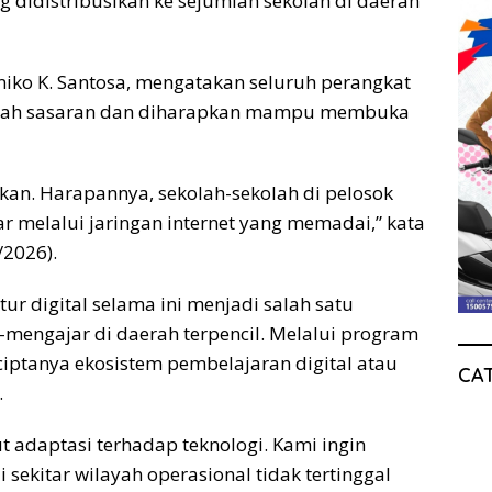
ang didistribusikan ke sejumlah sekolah di daerah
miko K. Santosa, mengatakan seluruh perangkat
ekolah sasaran dan diharapkan mampu membuka
ikan. Harapannya, sekolah-sekolah di pelosok
ar melalui jaringan internet yang memadai,” kata
/2026).
tur digital selama ini menjadi salah satu
-mengajar di daerah terpencil. Melalui program
ciptanya ekosistem pembelajaran digital atau
CA
.
adaptasi terhadap teknologi. Kami ingin
 sekitar wilayah operasional tidak tertinggal