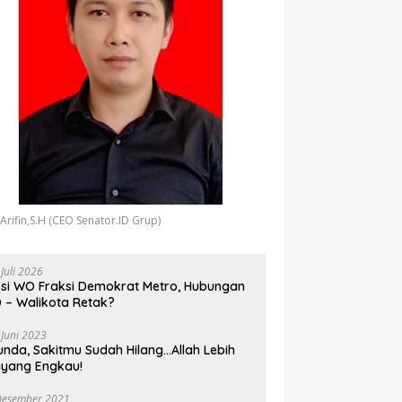
 Arifin,S.H (CEO Senator.ID Grup)
 Juli 2026
si WO Fraksi Demokrat Metro, Hubungan
 – Walikota Retak?
 Juni 2023
unda, Sakitmu Sudah Hilang…Allah Lebih
yang Engkau!
Desember 2021