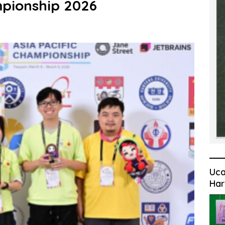
mpionship 2026
Uca
Har