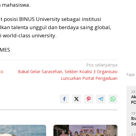
im mahasiswa.
posisi BINUS University sebagai institusi
kan talenta unggul dan berdaya saing global,
 world-class university.
TIMES
Pos selanjutnya
Co
Bakal Gelar Sarasehan, Sekber Koalisi 3 Organisasi
Fajar
Luncurkan Portal Pengaduan
29
Ak
PD
19
Ib
Sa
2 