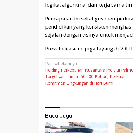
logika, algoritma, dan kerja sama t
Pencapaian ini sekaligus memperkuat 
pendidikan yang konsisten menghasil
sejalan dengan visinya untuk menjadi
Press Release ini juga tayang di VRI
Navigasi
Pos sebelumnya
Holding Perkebunan Nusantara melalui Palm
pos
Targetkan Tanam 50.000 Pohon, Perkuat
Komitmen Lingkungan di Hari Bumi
Baca Juga