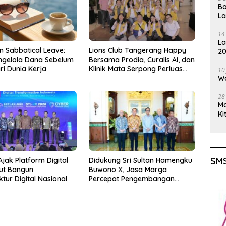
Ba
L
14
La
n Sabbatical Leave:
Lions Club Tangerang Happy
20
ngelola Dana Sebelum
Bersama Prodia, Curalis AI, dan
Gu
ri Dunia Kerja
Klinik Mata Serpong Perluas
10
Akses Layanan Kesehatan
Wa
Preventif melalui Bakti Sosial
Kesehatan
28
M
Ki
SMS
jak Platform Digital
Didukung Sri Sultan Hamengku
kut Bangun
Buwono X, Jasa Marga
ktur Digital Nasional
Percepat Pengembangan
Akses Bokoharjo Tol Jogja-
Solo untuk Dukung Konektivitas
DIY