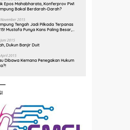
k Epos Mahabharata, Konferprov PWI
ampung Bakal Berdarah-Darah?
 November 2015
mpung Tengah Jadi Pilkada Terpanas
15! Mustafa Punya Kans Paling Besar,
nadi Jadi Kuda Hitam
 Juni 2015
h, Dukun Banjir Duit
 April 2015
au Dibawa Kemana Penegakan Hukum
ta?!
I