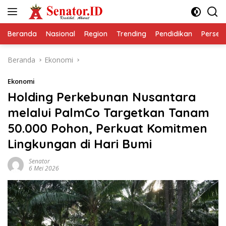
Langsung
ke
konten
Beranda
Nasional
Region
Trending
Pendidikan
Perseps
Beranda
Ekonomi
Ekonomi
Holding Perkebunan Nusantara
melalui PalmCo Targetkan Tanam
50.000 Pohon, Perkuat Komitmen
Lingkungan di Hari Bumi
Senator
6 Mei 2026