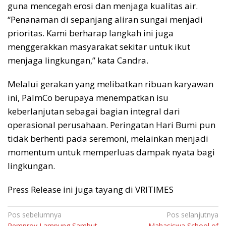
guna mencegah erosi dan menjaga kualitas air.
“Penanaman di sepanjang aliran sungai menjadi
prioritas. Kami berharap langkah ini juga
menggerakkan masyarakat sekitar untuk ikut
menjaga lingkungan,” kata Candra.
Melalui gerakan yang melibatkan ribuan karyawan
ini, PalmCo berupaya menempatkan isu
keberlanjutan sebagai bagian integral dari
operasional perusahaan. Peringatan Hari Bumi pun
tidak berhenti pada seremoni, melainkan menjadi
momentum untuk memperluas dampak nyata bagi
lingkungan.
Press Release ini juga tayang di VRITIMES
Navigasi
Pos sebelumnya
Pos selanjutnya
Pemprov Lampung Sambut
Mahasiswa School of