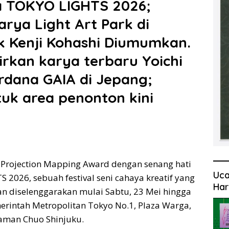
a TOKYO LIGHTS 2026;
rya Light Art Park di
k Kenji Kohashi Diumumkan.
rkan karya terbaru Yoichi
erdana GAIA di Jepang;
uk area penonton kini
l Projection Mapping Award dengan senang hati
Uca
26, sebuah festival seni cahaya kreatif yang
Har
 diselenggarakan mulai Sabtu, 23 Mei hingga
erintah Metropolitan Tokyo No.1, Plaza Warga,
Taman Chuo Shinjuku.