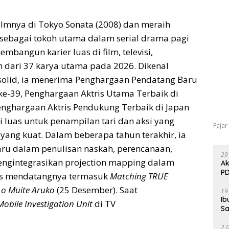
ilmnya di Tokyo Sonata (2008) dan meraih
 sebagai tokoh utama dalam serial drama pagi
embangun karier luas di film, televisi,
h dari 37 karya utama pada 2026. Dikenal
olid, ia menerima Penghargaan Pendatang Baru
ke-39, Penghargaan Aktris Utama Terbaik di
nghargaan Aktris Pendukung Terbaik di Japan
i luas untuk penampilan tari dan aksi yang
Fajar
ng kuat. Dalam beberapa tahun terakhir, ia
aru dalam penulisan naskah, perencanaan,
29
engintegrasikan projection mapping dalam
Ak
PD
lis mendatangnya termasuk
Matching TRUE
 o Muite Aruko
(25 Desember). Saat
19
Ib
Mobile Investigation Unit
di TV
Sa
2 