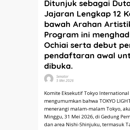
Ditunjuk sebagai Dut
Jajaran Lengkap 12 Ka
bawah Arahan Artisti
Program ini menghadi
Ochiai serta debut p
pendaftaran awal unt
dibuka.
Senator
5 Mei 2026
Komite Eksekutif Tokyo Internationa
mengumumkan bahwa TOKYO LIGHTS 20
menerangi malam-malam Tokyo, akan
Minggu, 31 Mei 2026, di Gedung Pem
dan area Nishi-Shinjuku, termasuk 