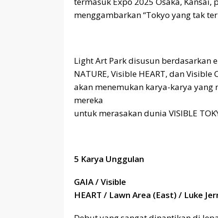
termasuk Expo 2025 Osaka, Kansai, p
menggambarkan “Tokyo yang tak terl
Light Art Park disusun berdasarkan 
NATURE, Visible HEART, dan Visible
akan menemukan karya-karya yang 
mereka
untuk merasakan dunia VISIBLE TOKY
5 Karya Unggulan
GAIA / Visible
HEART / Lawn Area (East) / Luke Je
Debut yang sangat dinantikan di Je