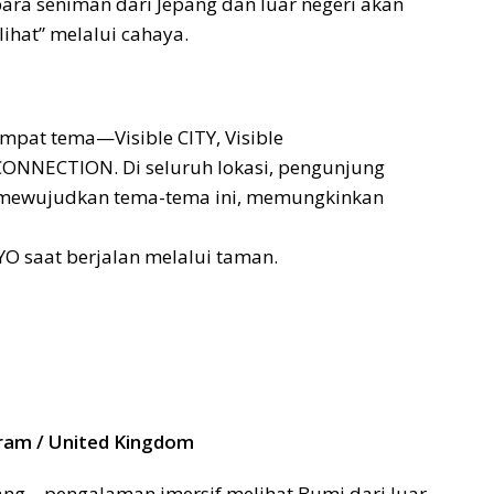
ara seniman dari Jepang dan luar negeri akan
ihat” melalui cahaya.
empat tema—Visible CITY, Visible
 CONNECTION. Di seluruh lokasi, pengunjung
mewujudkan tema-tema ini, memungkinkan
O saat berjalan melalui taman.
rram / United Kingdom
pang—pengalaman imersif melihat Bumi dari luar