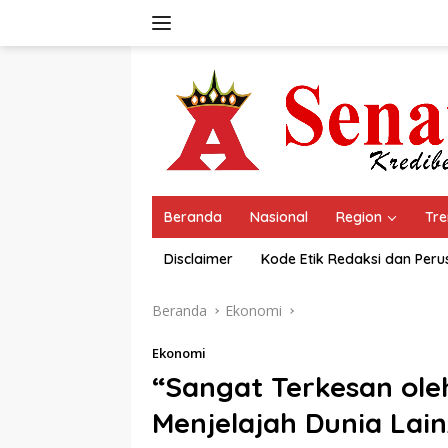
Langsung
ke
konten
Beranda
Nasional
Region
Tre
Disclaimer
Kode Etik Redaksi dan Per
Beranda
Ekonomi
Ekonomi
“Sangat Terkesan ol
Menjelajah Dunia Lain