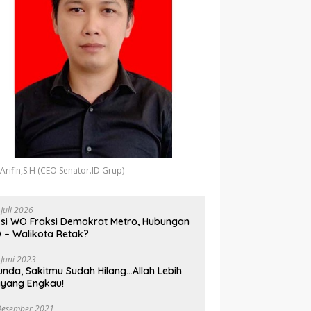
 Arifin,S.H (CEO Senator.ID Grup)
 Juli 2026
si WO Fraksi Demokrat Metro, Hubungan
 – Walikota Retak?
 Juni 2023
unda, Sakitmu Sudah Hilang…Allah Lebih
yang Engkau!
Desember 2021