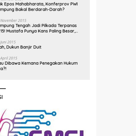
k Epos Mahabharata, Konferprov PWI
ampung Bakal Berdarah-Darah?
 November 2015
mpung Tengah Jadi Pilkada Terpanas
15! Mustafa Punya Kans Paling Besar,
nadi Jadi Kuda Hitam
 Juni 2015
h, Dukun Banjir Duit
 April 2015
au Dibawa Kemana Penegakan Hukum
ta?!
I