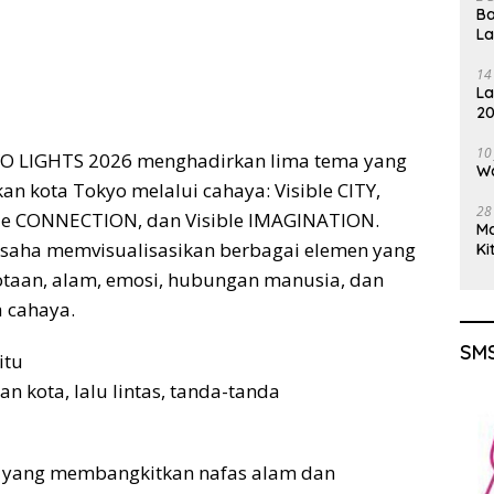
Ba
L
14
La
20
Gu
10
YO LIGHTS 2026 menghadirkan lima tema yang
Wa
kota Tokyo melalui cahaya: Visible CITY,
28
ible CONNECTION, dan Visible IMAGINATION.
M
rusaha memvisualisasikan berbagai elemen yang
Ki
aan, alam, emosi, hubungan manusia, dan
 cahaya.
SMS
itu
an kota, lalu lintas, tanda-tanda
i yang membangkitkan nafas alam dan