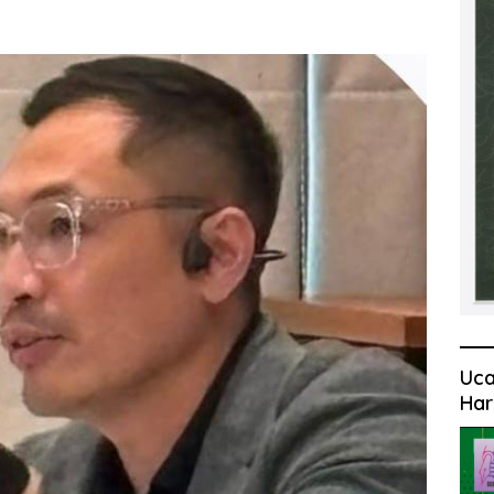
Uca
Har