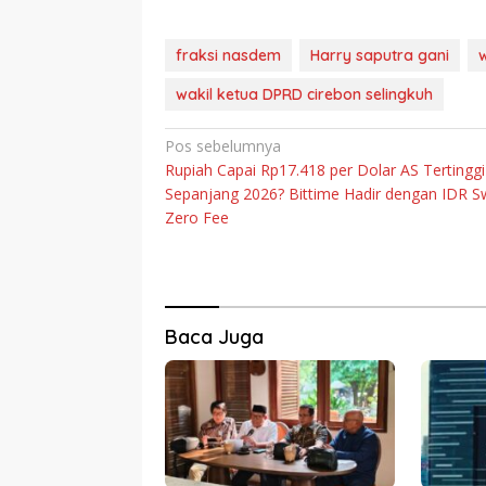
fraksi nasdem
Harry saputra gani
wakil ketua DPRD cirebon selingkuh
Navigasi
Pos sebelumnya
Rupiah Capai Rp17.418 per Dolar AS Tertinggi
pos
Sepanjang 2026? Bittime Hadir dengan IDR 
Zero Fee
Baca Juga