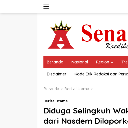
Langsung
ke
konten
Beranda
Nasional
Region
Tre
Disclaimer
Kode Etik Redaksi dan Per
Beranda
Berita Utama
Berita Utama
Diduga Selingkuh Wak
dari Nasdem Dilapork