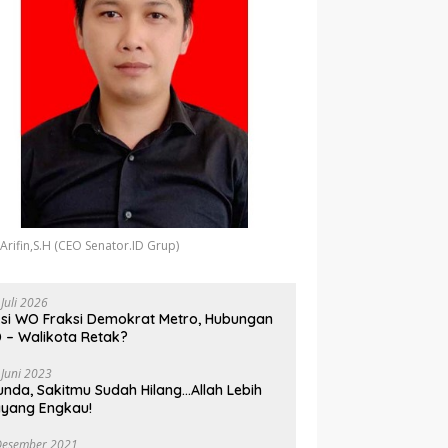
 Arifin,S.H (CEO Senator.ID Grup)
 Juli 2026
si WO Fraksi Demokrat Metro, Hubungan
 – Walikota Retak?
 Juni 2023
unda, Sakitmu Sudah Hilang…Allah Lebih
yang Engkau!
Desember 2021