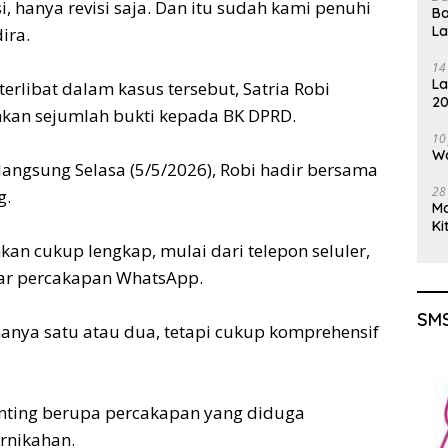
i, hanya revisi saja. Dan itu sudah kami penuhi
Ba
L
ira.
14
La
erlibat dalam kasus tersebut, Satria Robi
20
kan sejumlah bukti kepada BK DPRD.
Gu
10
Wa
angsung Selasa (5/5/2026), Robi hadir bersama
28
g.
M
Ki
kan cukup lengkap, mulai dari telepon seluler,
yar percakapan WhatsApp.
SMS
anya satu atau dua, tetapi cukup komprehensif
penting berupa percakapan yang diduga
rnikahan.