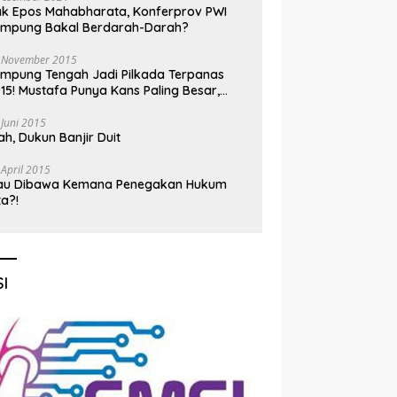
k Epos Mahabharata, Konferprov PWI
ampung Bakal Berdarah-Darah?
 November 2015
mpung Tengah Jadi Pilkada Terpanas
15! Mustafa Punya Kans Paling Besar,
nadi Jadi Kuda Hitam
 Juni 2015
h, Dukun Banjir Duit
 April 2015
au Dibawa Kemana Penegakan Hukum
ta?!
I