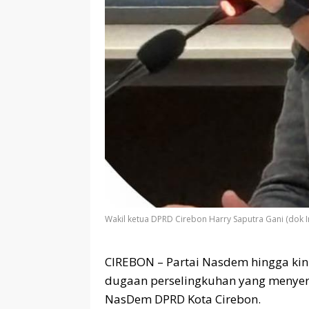
Wakil ketua DPRD Cirebon Harry Saputra Gani (dok 
CIREBON – Partai Nasdem hingga kin
dugaan perselingkuhan yang menyere
NasDem DPRD Kota Cirebon.