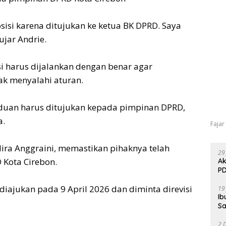
osisi karena ditujukan ke ketua BK DPRD. Saya
ujar Andrie.
i harus dijalankan dengan benar agar
k menyalahi aturan.
gaduan harus ditujukan kepada pimpinan DPRD,
a.
Fajar
ira Anggraini, memastikan pihaknya telah
29
 Kota Cirebon.
Ak
PD
diajukan pada 9 April 2026 dan diminta direvisi
19
Ib
Sa
2 