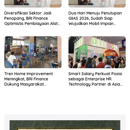
Diversifikasi Sektor Jadi
Dua Hari Menuju Penutupan
Penopang, BRI Finance
GIIAS 2026, Sudah Siap
Optimistis Pembiayaan Alat
Wujudkan Mobil Impian
Berat Berlanjut hingga Akhir
Bersama BRI Finance Belum?
2026
Tren Home Improvement
Smart Salary Perkuat Posisi
Meningkat, BRI Finance
sebagai Enterprise HR
Dukung Masyarakat
Technology Partner di Asia
Wujudkan Hunian Lebih
Tenggara melalui DTI-Cx
Nyaman
2026