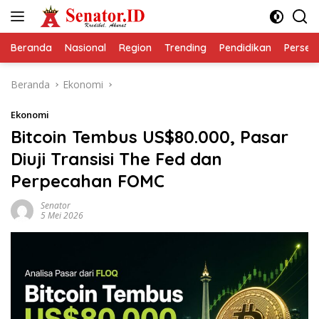
Langsung
ke
konten
Beranda
Nasional
Region
Trending
Pendidikan
Perseps
Beranda
Ekonomi
Ekonomi
Bitcoin Tembus US$80.000, Pasar
Diuji Transisi The Fed dan
Perpecahan FOMC
Senator
5 Mei 2026