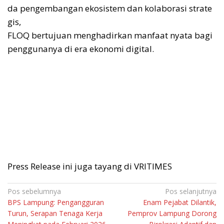
da pengembangan ekosistem dan kolaborasi strate
gis,
FLOQ bertujuan menghadirkan manfaat nyata bagi
penggunanya di era ekonomi digital.
Press Release ini juga tayang di VRITIMES
Navigasi
Pos sebelumnya
Pos selanjutnya
BPS Lampung: Pengangguran
Enam Pejabat Dilantik,
pos
Turun, Serapan Tenaga Kerja
Pemprov Lampung Dorong