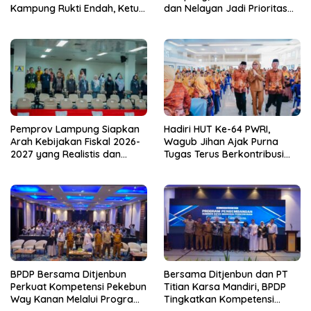
Kampung Rukti Endah, Ketua
dan Nelayan Jadi Prioritas
TP PKK Lampung Dorong
Hadapi Musim Kemarau
Pembangunan SDM Dimulai
dari Desa
Pemprov Lampung Siapkan
Hadiri HUT Ke-64 PWRI,
Arah Kebijakan Fiskal 2026-
Wagub Jihan Ajak Purna
2027 yang Realistis dan
Tugas Terus Berkontribusi
Berkelanjutan
untuk Lampung
BPDP Bersama Ditjenbun
Bersama Ditjenbun dan PT
Perkuat Kompetensi Pekebun
Titian Karsa Mandiri, BPDP
Way Kanan Melalui Program
Tingkatkan Kompetensi