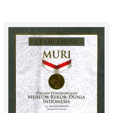
SDM Perkebunan 2026
Pekebun Way Kanan Lewat
Bersama PT Titian Karsa
Program SDM Perkebunan
Mandiri
2026