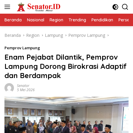
Langsung
ke
konten
Beranda
Nasional
Region
Trending
Pendidikan
Perseps
Beranda
Region
Lampung
Pemprov Lampung
Pemprov Lampung
Enam Pejabat Dilantik, Pemprov
Lampung Dorong Birokrasi Adaptif
dan Berdampak
Senator
5 Mei 2026