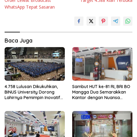
Order Lewat Broadcast
Target 4.588 Kian Terbuka
WhatsApp Tepat Sasaran
Baca Juga
4.758 Lulusan Dikukuhkan,
Sambut HUT ke-81 RI, BRI BO
BINUS University Dorong
Mangga Dua Semarakkan
Lahirnya Pemimpin Inovatif
Kantor dengan Nuansa
yang Berdampak
Merah Putih