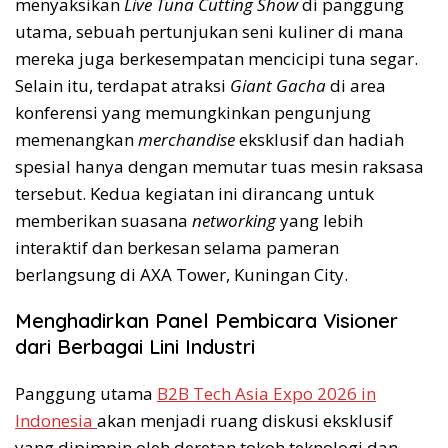
menyaksikan
Live Tuna Cutting Show
di panggung
utama, sebuah pertunjukan seni kuliner di mana
mereka juga berkesempatan mencicipi tuna segar.
Selain itu, terdapat atraksi
Giant Gacha
di area
konferensi yang memungkinkan pengunjung
memenangkan
merchandise
eksklusif dan hadiah
spesial hanya dengan memutar tuas mesin raksasa
tersebut. Kedua kegiatan ini dirancang untuk
memberikan suasana
networking
yang lebih
interaktif dan berkesan selama pameran
berlangsung di AXA Tower, Kuningan City.
Menghadirkan Panel Pembicara Visioner
dari Berbagai Lini Industri
Panggung utama
B2B Tech Asia Expo 2026 in
Indonesia
akan menjadi ruang diskusi eksklusif
yang dipimpin oleh deretan tokoh teknologi dan