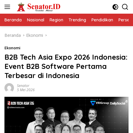
Langsung
ke
konten
Beranda
Nasional
Region
Trending
Pendidikan
Perseps
Beranda
Ekonomi
Ekonomi
B2B Tech Asia Expo 2026 Indonesia:
Event B2B Software Pertama
Terbesar di Indonesia
Senator
5 Mei 2026