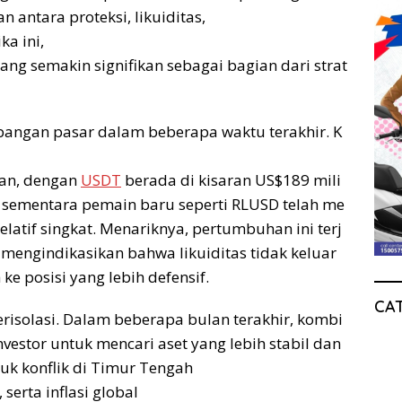
ntara proteksi, likuiditas,
ka ini,
ng semakin signifikan sebagai bagian dari strat
bangan pasar dalam beberapa waktu terakhir. K
tan, dengan
USDT
berada di kisaran US$189 mili
, sementara pemain baru seperti RLUSD telah me
latif singkat. Menariknya, pertumbuhan ini terj
o, mengindikasikan bahwa likuiditas tidak keluar
ke posisi yang lebih defensif.
CA
terisolasi. Dalam beberapa bulan terakhir, kombi
nvestor untuk mencari aset yang lebih stabil dan
suk konflik di Timur Tengah
serta inflasi global