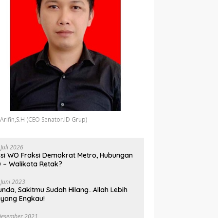
 Arifin,S.H (CEO Senator.ID Grup)
 Juli 2026
si WO Fraksi Demokrat Metro, Hubungan
 – Walikota Retak?
 Juni 2023
unda, Sakitmu Sudah Hilang…Allah Lebih
yang Engkau!
Desember 2021