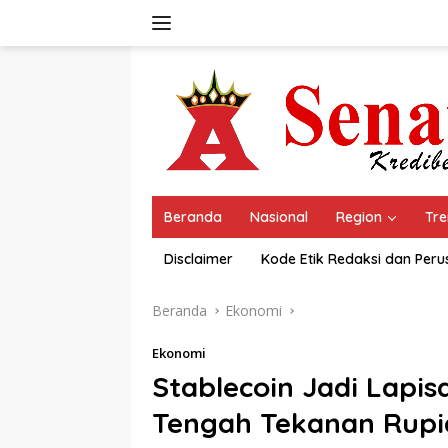
Langsung
ke
konten
Beranda
Nasional
Region
Tre
Disclaimer
Kode Etik Redaksi dan Per
Beranda
Ekonomi
Ekonomi
Stablecoin Jadi Lapisa
Tengah Tekanan Rupi