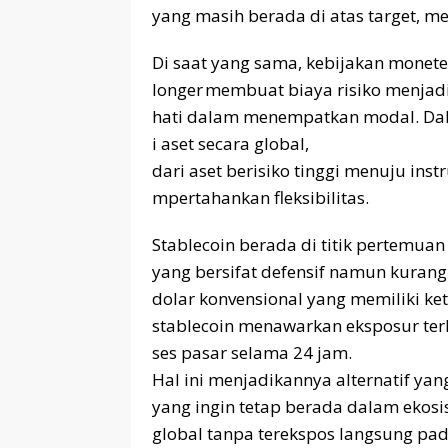
yang masih berada di atas target, m
Di saat yang sama, kebijakan monete
longer membuat biaya risiko menjadi 
hati dalam menempatkan modal. Dalam
i aset secara global,
dari aset berisiko tinggi menuju in
mpertahankan fleksibilitas.
Stablecoin berada di titik pertemua
yang bersifat defensif namun kurang 
dolar konvensional yang memiliki ke
stablecoin menawarkan eksposur terh
ses pasar selama 24 jam.
Hal ini menjadikannya alternatif yan
yang ingin tetap berada dalam ekos
global tanpa terekspos langsung pada 