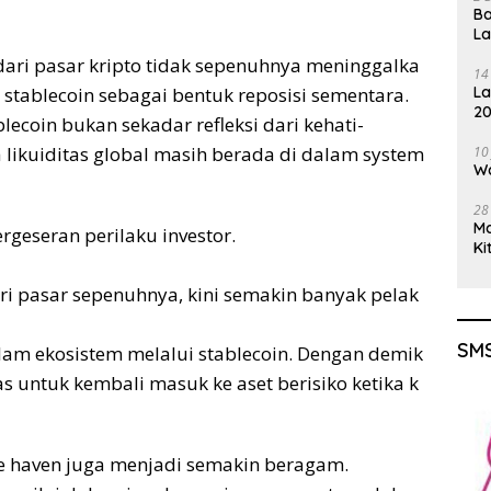
Ba
L
dari pasar kripto tidak sepenuhnya meninggalka
14
La
 stablecoin sebagai bentuk reposisi sementara.
20
ecoin bukan sekadar refleksi dari kehati-
Gu
wa likuiditas global masih berada di dalam system
10
Wa
28
M
geseran perilaku investor.
Ki
dari pasar sepenuhnya, kini semakin banyak pelak
SMS
lam ekosistem melalui stablecoin. Dengan demik
tas untuk kembali masuk ke aset berisiko ketika k
fe haven juga menjadi semakin beragam.