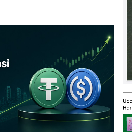
Uca
Har