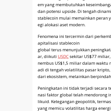
em yang membutuhkan keseimbangan a
dan potensi upside. Di tengah dinami
stablecoin mulai memainkan peran ya
egi alokasi aset modern.
Fenomena ini tercermin dari perkem
apitalisasi stablecoin
global terus menunjukkan peningka
ar, diikuti
USDC
sekitar US$77 miliar
nembus US$1,5 miliar dalam waktu re
adi di tengah volatilitas pasar kript
dari ekosistem, melainkan berpindah 
Peningkatan ini tidak terjadi secara 
nasi faktor global telah mendorong i
likuid. Ketegangan geopolitik, terma
yang memicu volatilitas harga energi, 