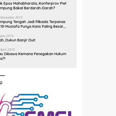
k Epos Mahabharata, Konferprov PWI
ampung Bakal Berdarah-Darah?
 November 2015
mpung Tengah Jadi Pilkada Terpanas
15! Mustafa Punya Kans Paling Besar,
nadi Jadi Kuda Hitam
 Juni 2015
h, Dukun Banjir Duit
 April 2015
au Dibawa Kemana Penegakan Hukum
ta?!
I