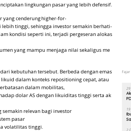
enciptakan lingkungan pasar yang lebih defensif.
r yang cenderung higher-for-
lebih tinggi, sehingga investor semakin berhati-
 kondisi seperti ini, terjadi pergeseran alokas
strumen yang mampu menjaga nilai sekaligus me
n dari kebutuhan tersebut. Berbeda dengan emas
Fajar
likuid dalam konteks repositioning cepat, atau
terbatasan dalam mobilitas,
29
Ak
adap dolar AS dengan likuiditas tinggi serta ak
PD
19
g semakin relevan bagi investor
Ib
istem pasar
Sa
volatilitas tinggi.
2 