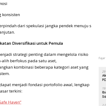
emosi
g konsisten
erpindah dari spekulasi jangka pendek menuju s
lanjutan.
atan Diversifikasi untuk Pemula
menjadi strategi penting dalam mengelola risiko
Fajar
ih-alih berfokus pada satu aset,
ngkan kombinasi beberapa kategori aset yang
29
istem.
Ak
PD
 dapat menjadi fondasi portofolio awal, lengkap
19
asar terkini:
Ib
Sa
 Safe Haven”
2 