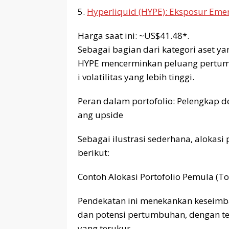
5.
Hyperliquid (HYPE): Eksposur Emer
Harga saat ini: ~US$41.48*.
Sebagai bagian dari kategori aset 
HYPE mencerminkan peluang pertumb
i volatilitas yang lebih tinggi.
Peran dalam portofolio: Pelengkap d
ang upside
Sebagai ilustrasi sederhana, alokas
berikut:
Contoh Alokasi Portofolio Pemula (To
Pendekatan ini menekankan keseimbang
dan potensi pertumbuhan, dengan te
yang terukur.