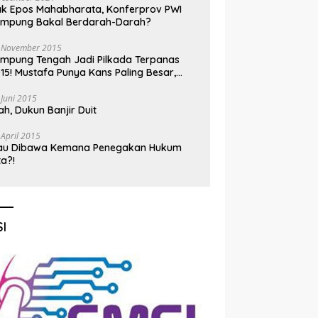
k Epos Mahabharata, Konferprov PWI
ampung Bakal Berdarah-Darah?
 November 2015
mpung Tengah Jadi Pilkada Terpanas
15! Mustafa Punya Kans Paling Besar,
nadi Jadi Kuda Hitam
 Juni 2015
h, Dukun Banjir Duit
 April 2015
au Dibawa Kemana Penegakan Hukum
ta?!
I