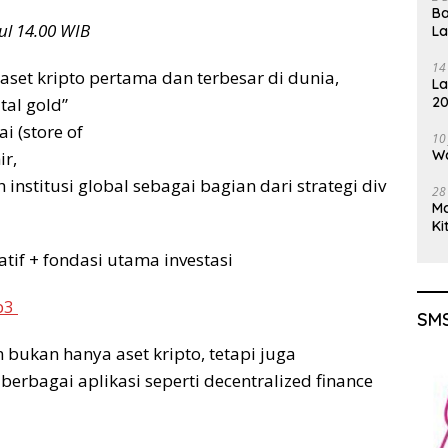
Ba
ul 14.00 WIB
L
14
aset kripto pertama dan terbesar di dunia,
La
20
tal gold”
Gu
i (store of
10
Wa
ir,
institusi global sebagai bagian dari strategi div
28
M
Ki
latif + fondasi utama investasi
eb3
SMS
 bukan hanya aset kripto, tetapi juga
erbagai aplikasi seperti decentralized finance