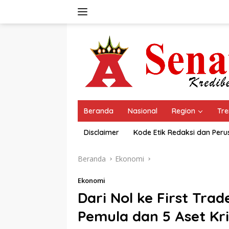
Langsung
ke
konten
Beranda
Nasional
Region
Tre
Disclaimer
Kode Etik Redaksi dan Per
Beranda
Ekonomi
Ekonomi
Dari Nol ke First Trad
Pemula dan 5 Aset Kr