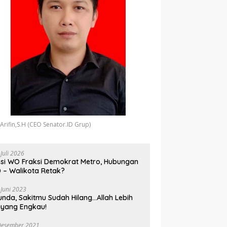
 Arifin,S.H (CEO Senator.ID Grup)
 Juli 2026
si WO Fraksi Demokrat Metro, Hubungan
 – Walikota Retak?
 Juni 2023
unda, Sakitmu Sudah Hilang…Allah Lebih
yang Engkau!
Desember 2021