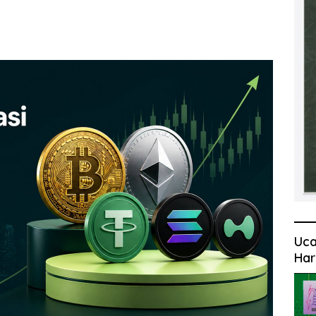
Uca
Har