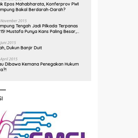
k Epos Mahabharata, Konferprov PWI
ampung Bakal Berdarah-Darah?
 November 2015
mpung Tengah Jadi Pilkada Terpanas
15! Mustafa Punya Kans Paling Besar,
nadi Jadi Kuda Hitam
 Juni 2015
h, Dukun Banjir Duit
 April 2015
au Dibawa Kemana Penegakan Hukum
ta?!
I