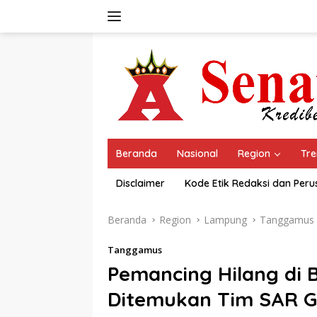
Langsung
ke
konten
Beranda
Nasional
Region
Tre
Disclaimer
Kode Etik Redaksi dan Per
Beranda
Region
Lampung
Tanggamus
Tanggamus
Pemancing Hilang di 
Ditemukan Tim SAR G