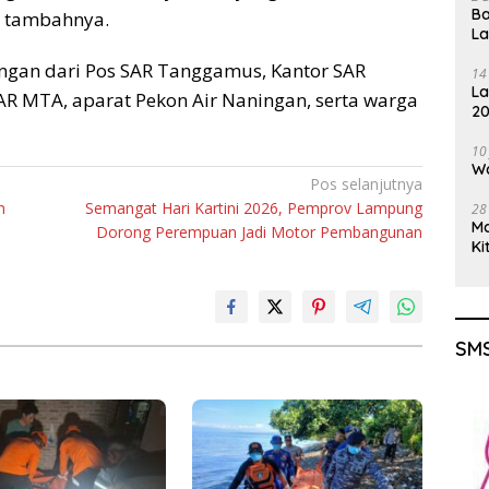
Ba
” tambahnya.
L
ungan dari Pos SAR Tanggamus, Kantor SAR
14
La
 MTA, aparat Pekon Air Naningan, serta warga
20
Gu
10
Wa
Pos selanjutnya
n
Semangat Hari Kartini 2026, Pemprov Lampung
28
M
Dorong Perempuan Jadi Motor Pembangunan
Ki
SMS