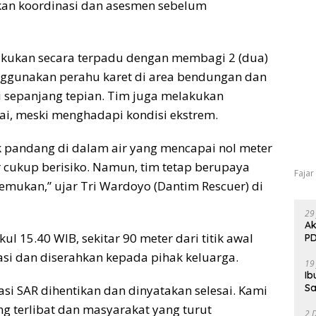
ukan koordinasi dan asesmen sebelum
akukan secara terpadu dengan membagi 2 (dua)
nggunakan perahu karet di area bendungan dan
di sepanjang tepian. Tim juga melakukan
igai, meski menghadapi kondisi ekstrem.
 pandang di dalam air yang mencapai nol meter
 cukup berisiko. Namun, tim tetap berupaya
Fajar
emukan,” ujar Tri Wardoyo (Dantim Rescuer) di
29
Ak
 15.40 WIB, sekitar 90 meter dari titik awal
PD
si dan diserahkan kepada pihak keluarga.
19
Ib
Sa
i SAR dihentikan dan dinyatakan selesai. Kami
g terlibat dan masyarakat yang turut
2 