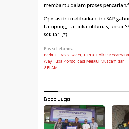
membantu dalam proses pencarian,
Operasi ini melibatkan tim SAR gab
Lampung, babinkamtibmas, unsur SAR
sekitar. (*)
Navigasi
Pos sebelumnya
Perkuat Basis Kader, Partai Golkar Kecamata
pos
Way Tuba Konsolidasi Melalui Muscam dan
GELAM
Baca Juga