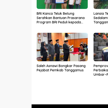
BRI Kanca Teluk Betung
Lansia T
Serahkan Bantuan Prasarana
Sedalam 
Program BRI Peduli kepada
Tanggam
Sekolah Qur’an Nusantara
SAR dala
Yayasan LAZDAI
Dunia
Saleh Asnawi Bongkar Pasang
Pemprov
Pejabat Pemkab Tanggamus
Perbaika
Umbar–P
Tangga