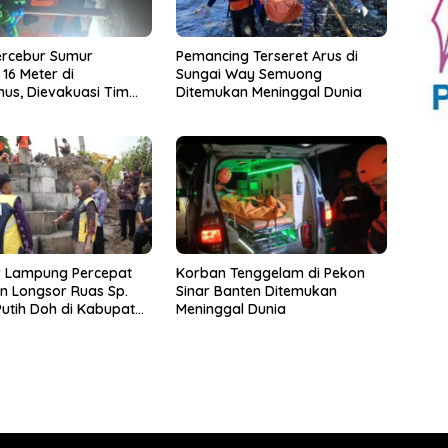
ercebur Sumur
Pemancing Terseret Arus di
16 Meter di
Sungai Way Semuong
us, Dievakuasi Tim
Ditemukan Meninggal Dunia
m Kondisi Meninggal
 Lampung Percepat
Korban Tenggelam di Pekon
n Longsor Ruas Sp.
Sinar Banten Ditemukan
utih Doh di Kabupaten
Meninggal Dunia
mus