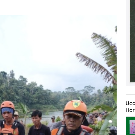
Uca
Har