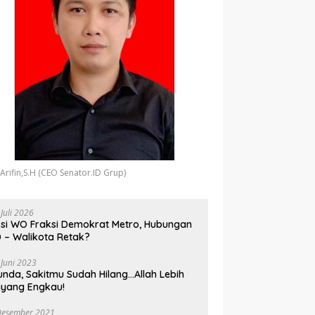
 Arifin,S.H (CEO Senator.ID Grup)
 Juli 2026
si WO Fraksi Demokrat Metro, Hubungan
 – Walikota Retak?
 Juni 2023
unda, Sakitmu Sudah Hilang…Allah Lebih
yang Engkau!
Desember 2021