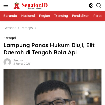
Langsung
ke
konten
Beranda
Nasional
Region
Trending
Pendidikan
Perseps
Beranda
Persepsi
Persepsi
Lampung Panas Hukum Diuji, Elit
Daerah di Tengah Bola Api
Senator
8 Maret 2026