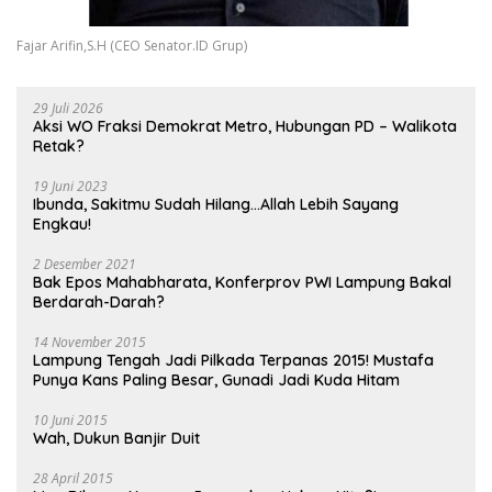
Fajar Arifin,S.H (CEO Senator.ID Grup)
29 Juli 2026
Aksi WO Fraksi Demokrat Metro, Hubungan PD – Walikota
Retak?
19 Juni 2023
Ibunda, Sakitmu Sudah Hilang…Allah Lebih Sayang
Engkau!
2 Desember 2021
Bak Epos Mahabharata, Konferprov PWI Lampung Bakal
Berdarah-Darah?
14 November 2015
Lampung Tengah Jadi Pilkada Terpanas 2015! Mustafa
Punya Kans Paling Besar, Gunadi Jadi Kuda Hitam
10 Juni 2015
Wah, Dukun Banjir Duit
28 April 2015