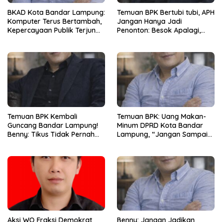
BKAD Kota Bandar Lampung:
Temuan BPK Bertubi tubi, APH
Komputer Terus Bertambah,
Jangan Hanya Jadi
Kepercayaan Publik Terjun
Penonton: Besok Apalagi,
Bebas
Lusa Apalagi ?
Temuan BPK Kembali
Temuan BPK: Uang Makan-
Guncang Bandar Lampung!
Minum DPRD Kota Bandar
Benny: Tikus Tidak Pernah
Lampung, “Jangan Sampai
Mengaku Gudang Bocor
Jadi Tumpukan Arsip
Karena Dirinya
Berdebu”
Aksi WO Fraksi Demokrat
Benny: Jangan Jadikan