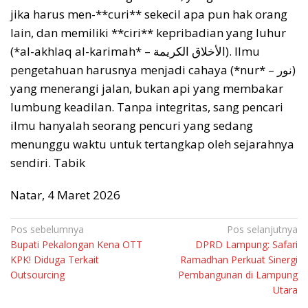
jika harus men-**curi** sekecil apa pun hak orang
lain, dan memiliki **ciri** kepribadian yang luhur
(*al-akhlaq al-karimah* – الأخلاق الكريمة). Ilmu
pengetahuan harusnya menjadi cahaya (*nur* – نور)
yang menerangi jalan, bukan api yang membakar
lumbung keadilan. Tanpa integritas, sang pencari
ilmu hanyalah seorang pencuri yang sedang
menunggu waktu untuk tertangkap oleh sejarahnya
sendiri. Tabik
Natar, 4 Maret 2026
Navigasi
Pos sebelumnya
Pos selanjutnya
Bupati Pekalongan Kena OTT
DPRD Lampung: Safari
pos
KPK! Diduga Terkait
Ramadhan Perkuat Sinergi
Outsourcing
Pembangunan di Lampung
Utara