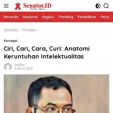
Langsung
ke
konten
Beranda
Nasional
Region
Trending
Pendidikan
Perseps
Beranda
Persepsi
Persepsi
Ciri, Cari, Cara, Curi: Anatomi
Keruntuhan Intelektualitas
Senator
5 Maret 2026