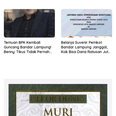
Bertindak!
Temuan BPK Kembali
Belanja Suvenir Pemkot
Guncang Bandar Lampung!
Bandar Lampung Janggal,
Benny: Tikus Tidak Pernah
Kok Bisa Dana Ratusan Juta
Mengaku Gudang Bocor
Dikembalikan ke PPTK!
Karena Dirinya