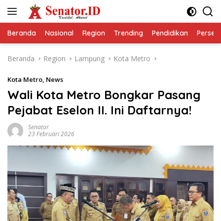
Langsung
ke
konten
Beranda
Nasional
Region
Trending
Pendidikan
Perseps
Beranda
Region
Lampung
Kota Metro
Kota Metro
,
News
Wali Kota Metro Bongkar Pasang
Pejabat Eselon II. Ini Daftarnya!
Senator
23 Februari 2026