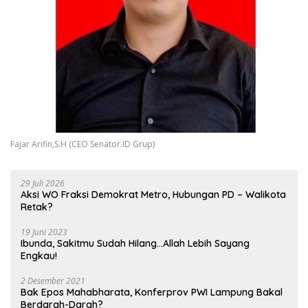
Fajar Arifin,S.H (CEO Senator.ID Grup)
29 Juli 2026
Aksi WO Fraksi Demokrat Metro, Hubungan PD – Walikota
Retak?
19 Juni 2023
Ibunda, Sakitmu Sudah Hilang…Allah Lebih Sayang
Engkau!
2 Desember 2021
Bak Epos Mahabharata, Konferprov PWI Lampung Bakal
Berdarah-Darah?