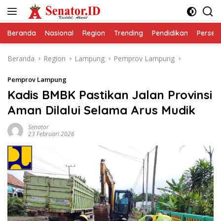
Langsung
ke
konten
Beranda
Nasional
Region
Trending
Pendidikan
Perseps
Beranda
Region
Lampung
Pemprov Lampung
Pemprov Lampung
Kadis BMBK Pastikan Jalan Provinsi
Aman Dilalui Selama Arus Mudik
Senator
23 Februari 2026