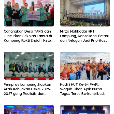
Canangkan Desa TAPIS dan
Mirza Nahkodai HKTI
Luncurkan Sekolah Lansia di
Lampung, Konsolidasi Petani
Kampung Rukti Endah, Ketua
dan Nelayan Jadi Prioritas
TP PKK Lampung Dorong
Hadapi Musim Kemarau
Pembangunan SDM Dimulai
dari Desa
Pemprov Lampung Siapkan
Hadiri HUT Ke-64 PWRI,
Arah Kebijakan Fiskal 2026-
Wagub Jihan Ajak Purna
2027 yang Realistis dan
Tugas Terus Berkontribusi
Berkelanjutan
untuk Lampung