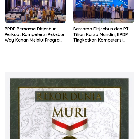
BPDP Bersama Ditjenbun
Bersama Ditjenbun dan PT
Perkuat Kompetensi Pekebun
Titian Karsa Mandiri, BPDP
Way Kanan Melalui Program
Tingkatkan Kompetensi
SDM Perkebunan 2026
Pekebun Way Kanan Lewat
Bersama PT Titian Karsa
Program SDM Perkebunan
Mandiri
2026