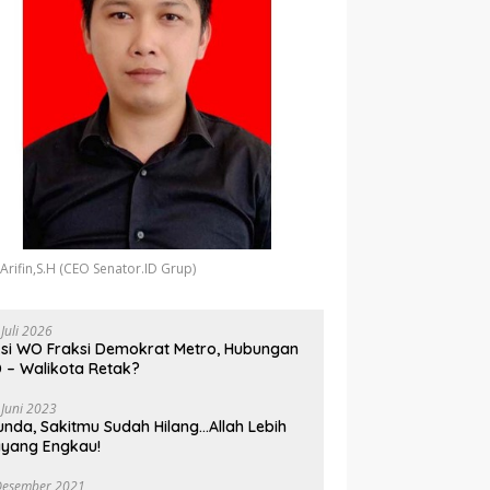
 Arifin,S.H (CEO Senator.ID Grup)
 Juli 2026
si WO Fraksi Demokrat Metro, Hubungan
 – Walikota Retak?
 Juni 2023
unda, Sakitmu Sudah Hilang…Allah Lebih
yang Engkau!
Desember 2021