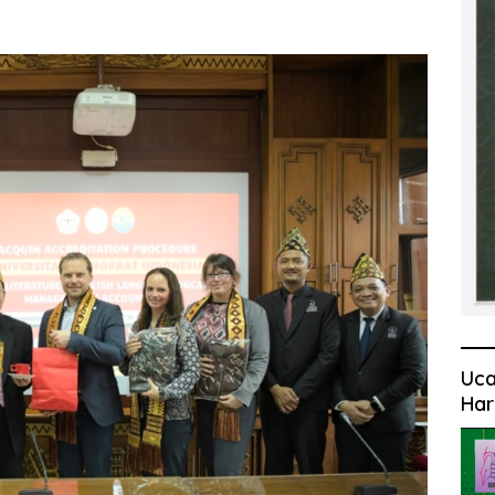
Uca
Har