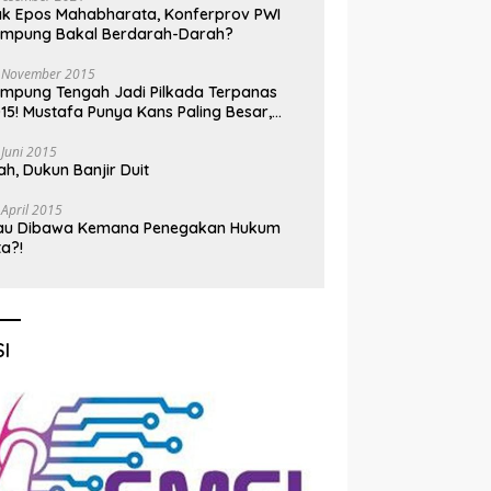
k Epos Mahabharata, Konferprov PWI
ampung Bakal Berdarah-Darah?
 November 2015
mpung Tengah Jadi Pilkada Terpanas
15! Mustafa Punya Kans Paling Besar,
nadi Jadi Kuda Hitam
 Juni 2015
h, Dukun Banjir Duit
 April 2015
au Dibawa Kemana Penegakan Hukum
ta?!
I