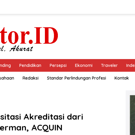
nding
Pendidikan
Persepsi
Ekonomi
Traveler
Inde
usahaan
Redaksi
Standar Perlindungan Profesi
Kontak
itasi Akreditasi dari
Jerman, ACQUIN