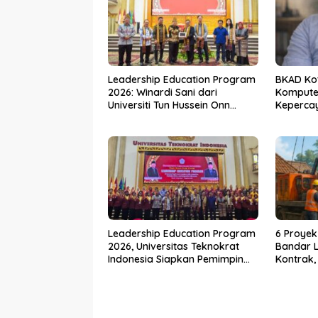
Leadership Education Program
BKAD Ko
2026: Winardi Sani dari
Kompute
Universiti Tun Hussein Onn
Kepercay
Malaysia Bekali Mahasiswa UTI
Bebas
Peta Jalan Kepemimpinan
Global
Leadership Education Program
6 Proyek
2026, Universitas Teknokrat
Bandar 
Indonesia Siapkan Pemimpin
Kontrak,
untuk Indonesia Emas
Bertinda