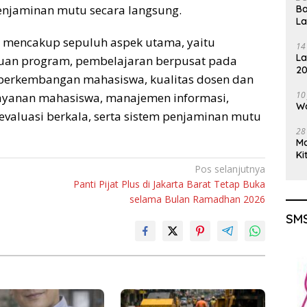
enjaminan mutu secara langsung.
Ba
L
N mencakup sepuluh aspek utama, yaitu
14
La
juan program, pembelajaran berpusat pada
20
perkembangan mahasiswa, kualitas dosen dan
Gu
10
layanan mahasiswa, manajemen informasi,
Wa
 evaluasi berkala, serta sistem penjaminan mutu
28
M
Ki
Pos selanjutnya
Panti Pijat Plus di Jakarta Barat Tetap Buka
selama Bulan Ramadhan 2026
SMS