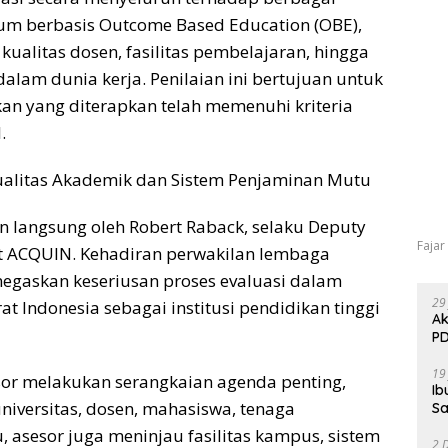
lum berbasis Outcome Based Education (OBE),
kualitas dosen, fasilitas pembelajaran, hingga
alam dunia kerja. Penilaian ini bertujuan untuk
n yang diterapkan telah memenuhi kriteria
.
ualitas Akademik dan Sistem Penjaminan Mutu
 langsung oleh Robert Raback, selaku Deputy
Fajar
nt ACQUIN. Kehadiran perwakilan lembaga
enegaskan keseriusan proses evaluasi dalam
29
at Indonesia sebagai institusi pendidikan tinggi
Ak
PD
19
esor melakukan serangkaian agenda penting,
Ib
iversitas, dosen, mahasiswa, tenaga
Sa
u, asesor juga meninjau fasilitas kampus, sistem
2 