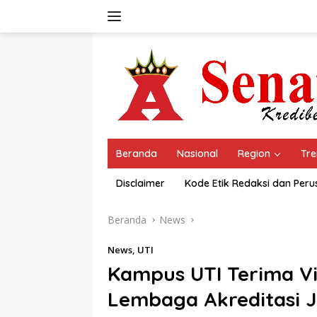
Langsung
ke
konten
Beranda
Nasional
Region
Tre
Disclaimer
Kode Etik Redaksi dan Per
Beranda
News
News
,
UTI
Kampus UTI Terima Vis
Lembaga Akreditasi 