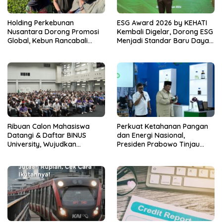
Holding Perkebunan
ESG Award 2026 by KEHATI
Nusantara Dorong Promosi
Kembali Digelar, Dorong ESG
Global, Kebun Rancabali
Menjadi Standar Baru Daya
PTPN I Jadi Sorotan Media
Saing Bisnis Indonesia
Amerika Serikat
Ribuan Calon Mahasiswa
Perkuat Ketahanan Pangan
Datangi & Daftar BINUS
dan Energi Nasional,
University, Wujudkan
Presiden Prabowo Tinjau
Langkah Awal Menuju Karier
Hilirisasi Bioetanol PTPN I
Global
(Persero), Subholding
Perkebunan Nusantara