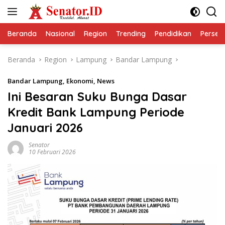
Langsung
ke
konten
Beranda
Nasional
Region
Trending
Pendidikan
Perseps
Beranda
Region
Lampung
Bandar Lampung
Bandar Lampung
,
Ekonomi
,
News
Ini Besaran Suku Bunga Dasar
Kredit Bank Lampung Periode
Januari 2026
Senator
10 Februari 2026