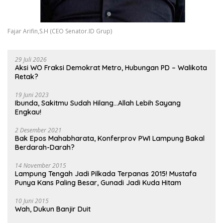
Fajar Arifin,S.H (CEO Senator.ID Grup)
29 Juli 2026
Aksi WO Fraksi Demokrat Metro, Hubungan PD – Walikota
Retak?
19 Juni 2023
Ibunda, Sakitmu Sudah Hilang…Allah Lebih Sayang
Engkau!
2 Desember 2021
Bak Epos Mahabharata, Konferprov PWI Lampung Bakal
Berdarah-Darah?
14 November 2015
Lampung Tengah Jadi Pilkada Terpanas 2015! Mustafa
Punya Kans Paling Besar, Gunadi Jadi Kuda Hitam
10 Juni 2015
Wah, Dukun Banjir Duit