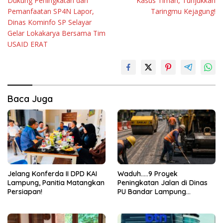
Dukung Peningkatan dan
Kasus Timah, Tunjukkan
pos
Pemanfaatan SP4N Lapor,
Taringmu Kejagung!
Dinas Kominfo SP Selayar
Gelar Lokakarya Bersama Tim
USAID ERAT
Baca Juga
Jelang Konferda II DPD KAI
Waduh…..9 Proyek
Lampung, Panitia Matangkan
Peningkatan Jalan di Dinas
Persiapan!
PU Bandar Lampung
Bermasalah!