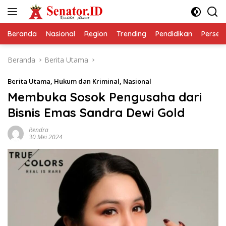
Langsung
ke
konten
Beranda
Nasional
Region
Trending
Pendidikan
Perseps
Beranda
Berita Utama
Berita Utama
,
Hukum dan Kriminal
,
Nasional
Membuka Sosok Pengusaha dari
Bisnis Emas Sandra Dewi Gold
Rendra
30 Mei 2024