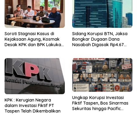
Soroti Stagnasi Kasus di
Sidang Korupsi BTN, Jaksa
Kejaksaan Agung, Kosmak
Bongkar Dugaan Dana
Desak KPK dan BPK Lakukan
Nasabah Digasak Rp4.67
Audit
Miliar
Ungkap Korupsi Investasi
KPK : Kerugian Negara
Fiktif Taspen, Bos Sinarmas
dalam Investasi Fiktif PT
Sekuritas hingga Pacific
Taspen Telah Dikembalikan
Sekuritas Diperiksa