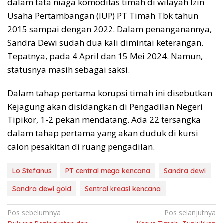
dalam tata niaga komoditas timah di wilayah Izin
Usaha Pertambangan (IUP) PT Timah Tbk tahun
2015 sampai dengan 2022. Dalam penanganannya,
Sandra Dewi sudah dua kali dimintai keterangan.
Tepatnya, pada 4 April dan 15 Mei 2024. Namun,
statusnya masih sebagai saksi.
Dalam tahap pertama korupsi timah ini disebutkan
Kejagung akan disidangkan di Pengadilan Negeri
Tipikor, 1-2 pekan mendatang. Ada 22 tersangka
dalam tahap pertama yang akan duduk di kursi
calon pesakitan di ruang pengadilan.
Lo Stefanus
PT central mega kencana
Sandra dewi
Sandra dewi gold
Sentral kreasi kencana
Navigasi
Pos sebelumnya
Pos selanjutnya