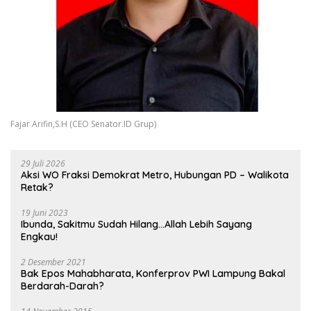
Fajar Arifin,S.H (CEO Senator.ID Grup)
29 Juli 2026
Aksi WO Fraksi Demokrat Metro, Hubungan PD – Walikota
Retak?
19 Juni 2023
Ibunda, Sakitmu Sudah Hilang…Allah Lebih Sayang
Engkau!
2 Desember 2021
Bak Epos Mahabharata, Konferprov PWI Lampung Bakal
Berdarah-Darah?