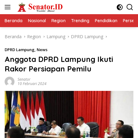
Langsung
ke
konten
Beranda
Nasional
Region
Trending
Pendidikan
Perseps
Beranda
Region
Lampung
DPRD Lampung
DPRD Lampung
,
News
Anggota DPRD Lampung Ikuti
Rakor Persiapan Pemilu
Senator
10 Februari 2024