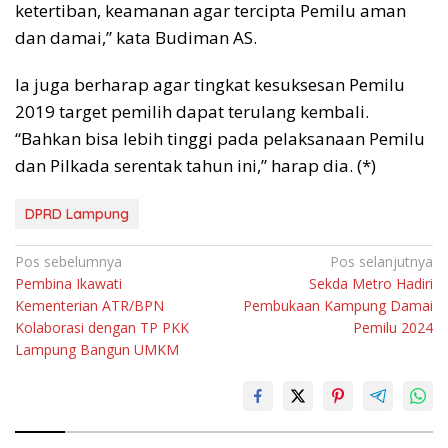
ketertiban, keamanan agar tercipta Pemilu aman
dan damai,” kata Budiman AS.
Ia juga berharap agar tingkat kesuksesan Pemilu
2019 target pemilih dapat terulang kembali.
“Bahkan bisa lebih tinggi pada pelaksanaan Pemilu
dan Pilkada serentak tahun ini,” harap dia. (*)
DPRD Lampung
Navigasi
Pos sebelumnya
Pos selanjutnya
Pembina Ikawati
Sekda Metro Hadiri
pos
Kementerian ATR/BPN
Pembukaan Kampung Damai
Kolaborasi dengan TP PKK
Pemilu 2024
Lampung Bangun UMKM