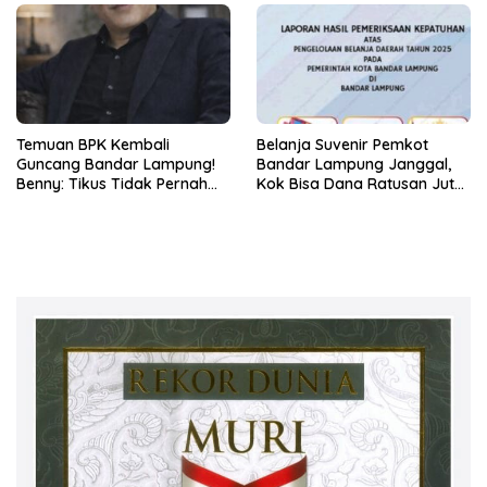
Temuan BPK Kembali
Belanja Suvenir Pemkot
Guncang Bandar Lampung!
Bandar Lampung Janggal,
Benny: Tikus Tidak Pernah
Kok Bisa Dana Ratusan Juta
Mengaku Gudang Bocor
Dikembalikan ke PPTK!
Karena Dirinya