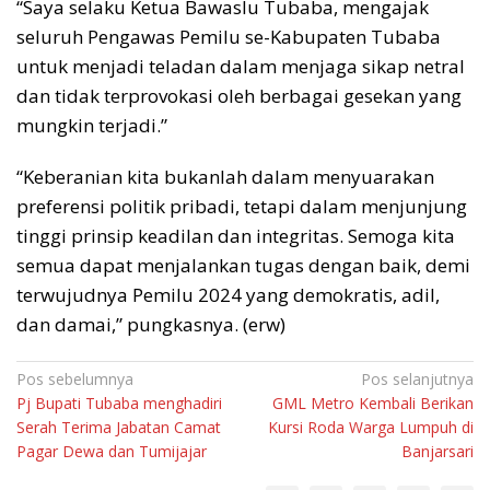
“Saya selaku Ketua Bawaslu Tubaba, mengajak
seluruh Pengawas Pemilu se-Kabupaten Tubaba
untuk menjadi teladan dalam menjaga sikap netral
dan tidak terprovokasi oleh berbagai gesekan yang
mungkin terjadi.”
“Keberanian kita bukanlah dalam menyuarakan
preferensi politik pribadi, tetapi dalam menjunjung
tinggi prinsip keadilan dan integritas. Semoga kita
semua dapat menjalankan tugas dengan baik, demi
terwujudnya Pemilu 2024 yang demokratis, adil,
dan damai,” pungkasnya. (erw)
Navigasi
Pos sebelumnya
Pos selanjutnya
Pj Bupati Tubaba menghadiri
GML Metro Kembali Berikan
pos
Serah Terima Jabatan Camat
Kursi Roda Warga Lumpuh di
Pagar Dewa dan Tumijajar
Banjarsari