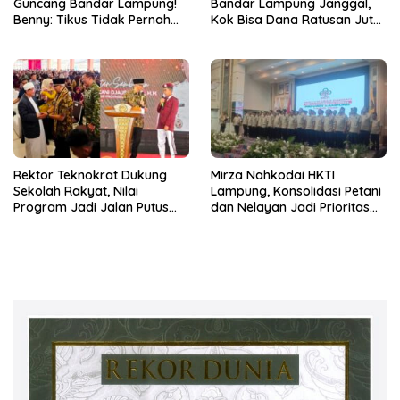
Guncang Bandar Lampung!
Bandar Lampung Janggal,
Benny: Tikus Tidak Pernah
Kok Bisa Dana Ratusan Juta
Mengaku Gudang Bocor
Dikembalikan ke PPTK!
Karena Dirinya
Rektor Teknokrat Dukung
Mirza Nahkodai HKTI
Sekolah Rakyat, Nilai
Lampung, Konsolidasi Petani
Program Jadi Jalan Putus
dan Nelayan Jadi Prioritas
Rantai Kemiskinan
Hadapi Musim Kemarau