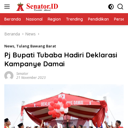
Langsung
ke
konten
Beranda
Nasional
Region
Trending
Pendidikan
Perseps
Beranda
News
News
,
Tulang Bawang Barat
Pj Bupati Tubaba Hadiri Deklarasi
Kampanye Damai
Senator
21 November 2023