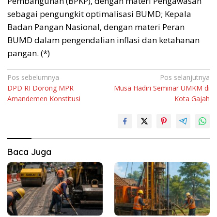
Pembangunan (BPKP), dengan materi Pengawasan
sebagai pengungkit optimalisasi BUMD; Kepala
Badan Pangan Nasional, dengan materi Peran
BUMD dalam pengendalian inflasi dan ketahanan
pangan. (*)
Navigasi
Pos sebelumnya
Pos selanjutnya
DPD RI Dorong MPR
Musa Hadiri Seminar UMKM di
pos
Amandemen Konstitusi
Kota Gajah
Baca Juga