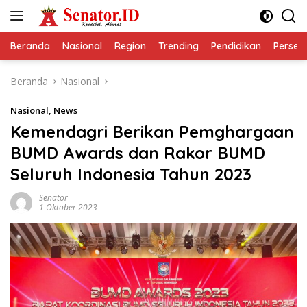
Langsung
ke
konten
Beranda
Nasional
Region
Trending
Pendidikan
Perseps
Beranda
Nasional
Nasional
,
News
Kemendagri Berikan Pemghargaan
BUMD Awards dan Rakor BUMD
Seluruh Indonesia Tahun 2023
Senator
1 Oktober 2023