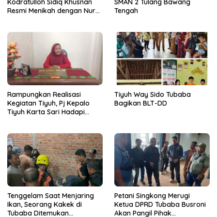
Kodratulloh Sidiq Khusnan
SMAN 2 Tulang Bawang
Resmi Menikah dengan Nur
Tengah
Kholifah Pertiwi
Rampungkan Realisasi
Tiyuh Way Sido Tubaba
Kegiatan Tiyuh, Pj Kepalo
Bagikan BLT-DD
Tiyuh Karta Sari Hadapi
Berbagai Tantangan
Tenggelam Saat Menjaring
Petani Singkong Merugi
Ikan, Seorang Kakek di
Ketua DPRD Tubaba Busroni
Tubaba Ditemukan
Akan Pangil Pihak