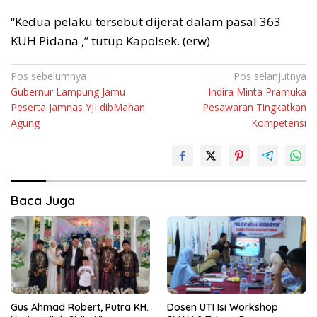
“Kedua pelaku tersebut dijerat dalam pasal 363
KUH Pidana ,” tutup Kapolsek. (erw)
Navigasi
Pos sebelumnya
Pos selanjutnya
Gubernur Lampung Jamu
Indira Minta Pramuka
pos
Peserta Jamnas YJI dibMahan
Pesawaran Tingkatkan
Agung
Kompetensi
Baca Juga
Gus Ahmad Robert, Putra KH.
Dosen UTI Isi Workshop