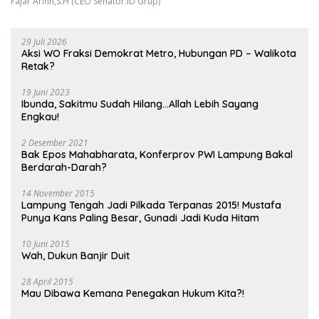
Fajar Arifin,S.H (CEO Senator.ID Grup)
29 Juli 2026
Aksi WO Fraksi Demokrat Metro, Hubungan PD – Walikota
Retak?
19 Juni 2023
Ibunda, Sakitmu Sudah Hilang…Allah Lebih Sayang
Engkau!
2 Desember 2021
Bak Epos Mahabharata, Konferprov PWI Lampung Bakal
Berdarah-Darah?
14 November 2015
Lampung Tengah Jadi Pilkada Terpanas 2015! Mustafa
Punya Kans Paling Besar, Gunadi Jadi Kuda Hitam
10 Juni 2015
Wah, Dukun Banjir Duit
28 April 2015
Mau Dibawa Kemana Penegakan Hukum Kita?!