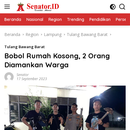
Langsung
ke
konten
Beranda
Nasional
Region
Trending
Pendidikan
Perseps
Beranda
Region
Lampung
Tulang Bawang Barat
Tulang Bawang Barat
Bobol Rumah Kosong, 2 Orang
Diamankan Warga
Senator
17 September 2023