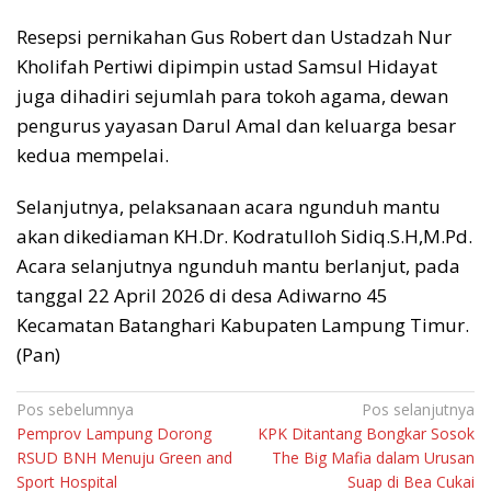
Resepsi pernikahan Gus Robert dan Ustadzah Nur
Kholifah Pertiwi dipimpin ustad Samsul Hidayat
juga dihadiri sejumlah para tokoh agama, dewan
pengurus yayasan Darul Amal dan keluarga besar
kedua mempelai.
Selanjutnya, pelaksanaan acara ngunduh mantu
akan dikediaman KH.Dr. Kodratulloh Sidiq.S.H,M.Pd.
Acara selanjutnya ngunduh mantu berlanjut, pada
tanggal 22 April 2026 di desa Adiwarno 45
Kecamatan Batanghari Kabupaten Lampung Timur.
(Pan)
Navigasi
Pos sebelumnya
Pos selanjutnya
Pemprov Lampung Dorong
KPK Ditantang Bongkar Sosok
pos
RSUD BNH Menuju Green and
The Big Mafia dalam Urusan
Sport Hospital
Suap di Bea Cukai