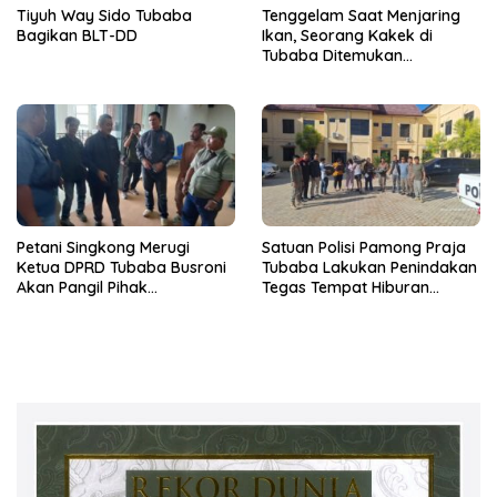
Tiyuh Way Sido Tubaba
Tenggelam Saat Menjaring
Bagikan BLT-DD
Ikan, Seorang Kakek di
Tubaba Ditemukan
Meninggal Dunia
Petani Singkong Merugi
Satuan Polisi Pamong Praja
Ketua DPRD Tubaba Busroni
Tubaba Lakukan Penindakan
Akan Pangil Pihak
Tegas Tempat Hiburan
Perusahaan
Malam Dhiva Karaoke Family