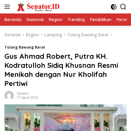
Langsung
ke
konten
Beranda
Nasional
Region
Trending
Pendidikan
Perseps
Beranda
Region
Lampung
Tulang Bawang Barat
Tulang Bawang Barat
Gus Ahmad Robert, Putra KH.
Kodratulloh Sidiq Khusnan Resmi
Menikah dengan Nur Kholifah
Pertiwi
Senator
17 April 2026