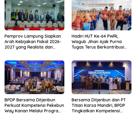
Pemprov Lampung Siapkan
Hadiri HUT Ke-64 PWRI,
Arah Kebijakan Fiskal 2026-
Wagub Jihan Ajak Purna
2027 yang Realistis dan
Tugas Terus Berkontribusi
Berkelanjutan
untuk Lampung
BPDP Bersama Ditjenbun
Bersama Ditjenbun dan PT
Perkuat Kompetensi Pekebun
Titian Karsa Mandiri, BPDP
Way Kanan Melalui Program
Tingkatkan Kompetensi
SDM Perkebunan 2026
Pekebun Way Kanan Lewat
Bersama PT Titian Karsa
Program SDM Perkebunan
Mandiri
2026