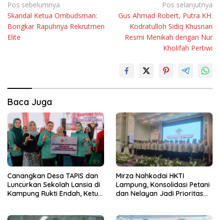
Navigasi
Pos sebelumnya
Pos selanjutnya
Skandal Ketua Ombudsman:
Gus Ahmad Robert, Putra KH.
pos
Bongkar Rapuhnya Rekrutmen
Kodratulloh Sidiq Khusnan
Elite
Resmi Menikah dengan Nur
Kholifah Pertiwi
Baca Juga
Canangkan Desa TAPIS dan
Mirza Nahkodai HKTI
Luncurkan Sekolah Lansia di
Lampung, Konsolidasi Petani
Kampung Rukti Endah, Ketua
dan Nelayan Jadi Prioritas
TP PKK Lampung Dorong
Hadapi Musim Kemarau
Pembangunan SDM Dimulai
dari Desa