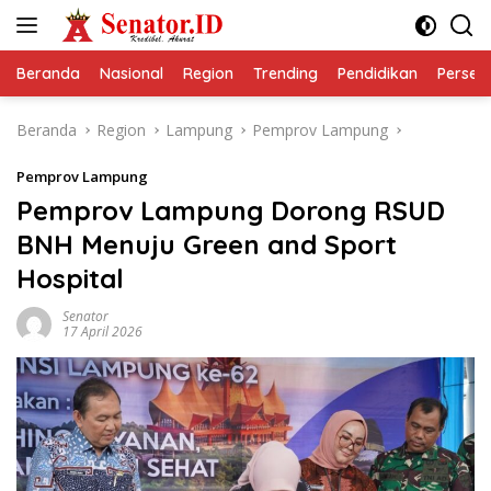
Langsung
ke
konten
Beranda
Nasional
Region
Trending
Pendidikan
Perseps
Beranda
Region
Lampung
Pemprov Lampung
Pemprov Lampung
Pemprov Lampung Dorong RSUD
BNH Menuju Green and Sport
Hospital
Senator
17 April 2026