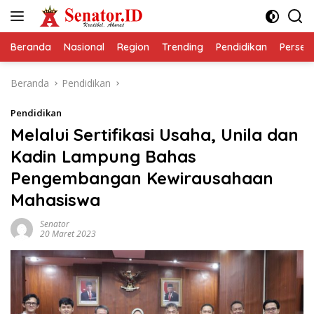
Langsung
ke
konten
Beranda
Nasional
Region
Trending
Pendidikan
Perseps
Beranda
Pendidikan
Pendidikan
Melalui Sertifikasi Usaha, Unila dan
Kadin Lampung Bahas
Pengembangan Kewirausahaan
Mahasiswa
Senator
20 Maret 2023