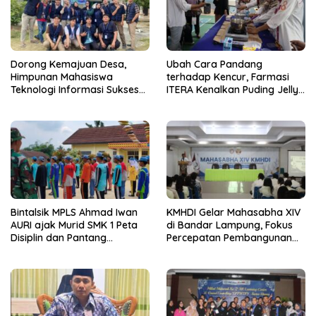
Dorong Kemajuan Desa,
Ubah Cara Pandang
Himpunan Mahasiswa
terhadap Kencur, Farmasi
Teknologi Informasi Sukses
ITERA Kenalkan Puding Jelly
Gelar PkM di Desa Tanah
sebagai Inovasi Pangan
Abang
Fungsional
Bintalsik MPLS Ahmad Iwan
KMHDI Gelar Mahasabha XIV
AURI ajak Murid SMK 1 Peta
di Bandar Lampung, Fokus
Disiplin dan Pantang
Percepatan Pembangunan
Menyerah
Bangsa