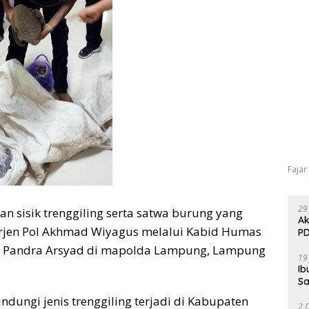
Fajar
29
an sisik trenggiling serta satwa burung yang
Ak
Irjen Pol Akhmad Wiyagus melalui Kabid Humas
PD
 Pandra Arsyad di mapolda Lampung, Lampung
19
Ib
Sa
ndungi jenis trenggiling terjadi di Kabupaten
2 