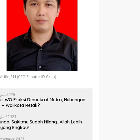
 Arifin,S.H (CEO Senator.ID Grup)
 Juli 2026
si WO Fraksi Demokrat Metro, Hubungan
 – Walikota Retak?
 Juni 2023
unda, Sakitmu Sudah Hilang…Allah Lebih
yang Engkau!
Desember 2021