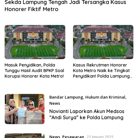
Sekda Lampung Tengah Jadi Tersangka Kasus
Honorer Fiktif Metro
Masuk Penyidikan, Polda
Kasus Rekrutmen Honorer
Tunggu Hasil Audit BPKP Soal
Kota Metro Naik ke Tingkat
Korupsi Honorer Kota Metro!
Penyidikan! Polda Lampung
Segera Umumkan Para
Tersangka
Bandar Lampung
,
Hukum dan Kriminal
,
News
7 Maret 2025
Novianti Laporkan Akun Medsos
“Andi Surya” ke Polda Lampung
News
,
Pesawaran
23 Januari 2025