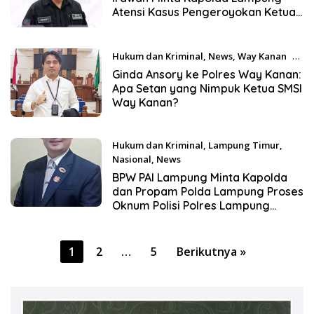
Atensi Kasus Pengeroyokan Ketua
SMSI Way Kanan
Hukum dan Kriminal
,
News
,
Way Kanan
20
Maret 2024
Ginda Ansory ke Polres Way Kanan:
Apa Setan yang Nimpuk Ketua SMSI
Way Kanan?
Hukum dan Kriminal
,
Lampung Timur
,
Nasional
,
News
31 Januari 2024
BPW PAI Lampung Minta Kapolda
dan Propam Polda Lampung Proses
Oknum Polisi Polres Lampung
Timur yang Diduga Lakukan
Intimidasi ke Pengacara
Paginasi
1
2
…
5
Berikutnya »
pos