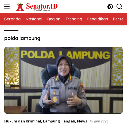
Langsung
ke
konten
Beranda
Nasional
Region
Trending
Pendidikan
Perseps
polda lampung
Hukum dan Kriminal
,
Lampung Tengah
,
News
19 Juni 2026