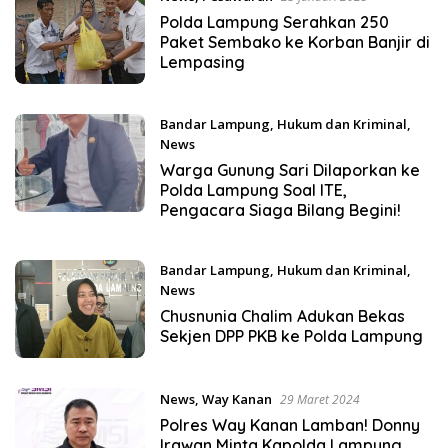
Polda Lampung Serahkan 250
Paket Sembako ke Korban Banjir di
Lempasing
Bandar Lampung
,
Hukum dan Kriminal
,
News
26 September 2024
Warga Gunung Sari Dilaporkan ke
Polda Lampung Soal ITE,
Pengacara Siaga Bilang Begini!
Bandar Lampung
,
Hukum dan Kriminal
,
News
7 Agustus 2024
Chusnunia Chalim Adukan Bekas
Sekjen DPP PKB ke Polda Lampung
News
,
Way Kanan
29 Maret 2024
Polres Way Kanan Lamban! Donny
Irawan Minta Kapolda Lampung