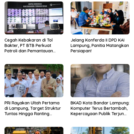
Cegah Kebakaran di Tol
Jelang Konferda II DPD KAI
Bakter, PT BTB Perkuat
Lampung, Panitia Matangkan
Patroli dan Pemantauan
Persiapan!
CCTV 24 Jam
PRI Rayakan Ultah Pertama
BKAD Kota Bandar Lampung:
di Lampung, Target Struktur
Komputer Terus Bertambah,
Tuntas Hingga Ranting
Kepercayaan Publik Terjun
Jelang 2029
Bebas