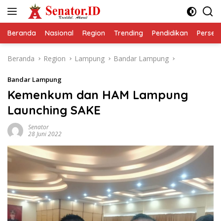
Langsung
ke
konten
Beranda
Nasional
Region
Trending
Pendidikan
Perseps
Beranda
Region
Lampung
Bandar Lampung
Bandar Lampung
Kemenkum dan HAM Lampung
Launching SAKE
Senator
28 Juni 2022