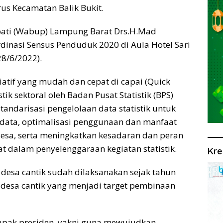
s Kecamatan Balik Bukit.
upati (Wabup) Lampung Barat Drs.H.Mad
dinasi Sensus Penduduk 2020 di Aula Hotel Sari
28/6/2022).
atif yang mudah dan cepat di capai (Quick
ik sektoral oleh Badan Pusat Statistik (BPS)
andarisasi pengelolaan data statistik untuk
data, optimalisasi penggunaan dan manfaat
esa, serta meningkatkan kesadaran dan peran
t dalam penyelenggaraan kegiatan statistik.
Kre
esa cantik sudah dilaksanakan sejak tahun
 desa cantik yang menjadi target pembinaan
apak presiden, yakni guna mewujudkan