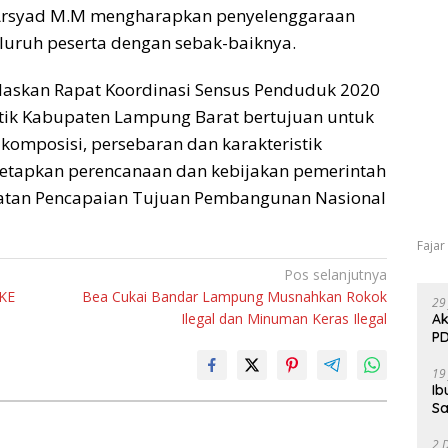
h Arsyad M.M mengharapkan penyelenggaraan
eluruh peserta dengan sebak-baiknya.
elaskan Rapat Koordinasi Sensus Penduduk 2020
tik Kabupaten Lampung Barat bertujuan untuk
komposisi, persebaran dan karakteristik
etapkan perencanaan dan kebijakan pemerintah
patan Pencapaian Tujuan Pembangunan Nasional
Fajar
Pos selanjutnya
KE
Bea Cukai Bandar Lampung Musnahkan Rokok
29
Ilegal dan Minuman Keras Ilegal
Ak
PD
19
Ib
Sa
2 