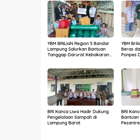
YBM BRILiaN Region 5 Bandar
YBM Brili
Lampung Salurkan Bantuan
Beras da
Tanggap Darurat Kebakaran
Ponpes D
ke Ponpes Sunan Bonang
Lampung
Lampung Barat
BRI Kanca Liwa Hadir Dukung
BRI Kanc
Pengelolaan Sampah di
Bantuan
Lampung Barat
Pesantre
Lampung