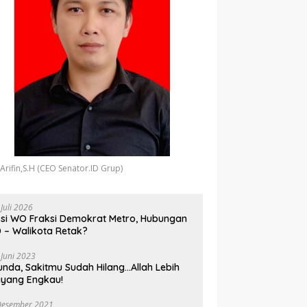
 Arifin,S.H (CEO Senator.ID Grup)
 Juli 2026
si WO Fraksi Demokrat Metro, Hubungan
 – Walikota Retak?
 Juni 2023
unda, Sakitmu Sudah Hilang…Allah Lebih
yang Engkau!
Desember 2021