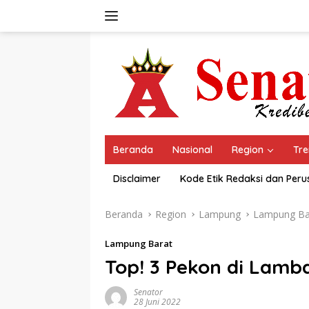
Langsung
ke
konten
Beranda
Nasional
Region
Tre
Disclaimer
Kode Etik Redaksi dan Per
Beranda
Region
Lampung
Lampung Ba
Lampung Barat
Top! 3 Pekon di Lamba
Senator
28 Juni 2022