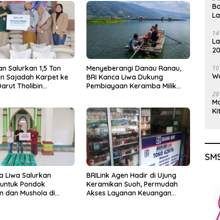
Ba
L
14
La
20
Gu
10
an Salurkan 1,5 Ton
Menyeberangi Danau Ranau,
Wa
n Sajadah Karpet ke
BRI Kanca Liwa Dukung
arut Tholibin
Pembiayaan Keramba Milik
28
 Barat
Pelaku Usaha di Kaki Gunung
M
Seminung
Ki
SMS
a Liwa Salurkan
BRILink Agen Hadir di Ujung
 untuk Pondok
Keramikan Suoh, Permudah
n dan Mushola di
Akses Layanan Keuangan
 Barat
Masyarakat