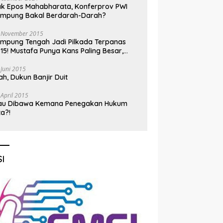
k Epos Mahabharata, Konferprov PWI
ampung Bakal Berdarah-Darah?
 November 2015
mpung Tengah Jadi Pilkada Terpanas
15! Mustafa Punya Kans Paling Besar,
nadi Jadi Kuda Hitam
 Juni 2015
h, Dukun Banjir Duit
 April 2015
au Dibawa Kemana Penegakan Hukum
ta?!
I