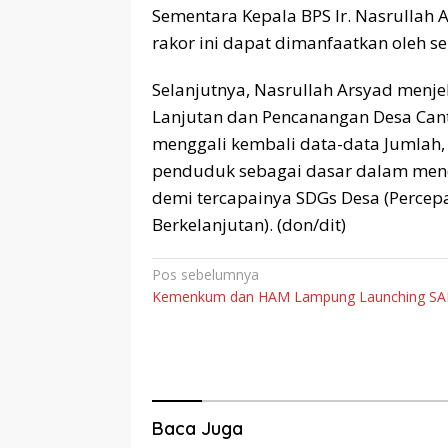
Sementara Kepala BPS Ir. Nasrulla
rakor ini dapat dimanfaatkan oleh s
Selanjutnya, Nasrullah Arsyad menj
Lanjutan dan Pencanangan Desa Can
menggali kembali data-data Jumlah, 
penduduk sebagai dasar dalam men
demi tercapainya SDGs Desa (Perce
Berkelanjutan). (don/dit)
Navigasi
Pos sebelumnya
Kemenkum dan HAM Lampung Launching SA
pos
Baca Juga