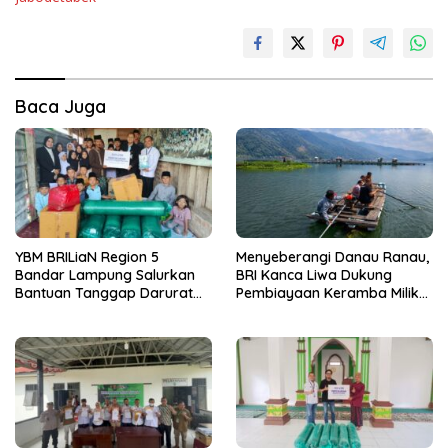
Baca Juga
YBM BRILiaN Region 5
Menyeberangi Danau Ranau,
Bandar Lampung Salurkan
BRI Kanca Liwa Dukung
Bantuan Tanggap Darurat
Pembiayaan Keramba Milik
Kebakaran ke Ponpes Sunan
Pelaku Usaha di Kaki Gunung
Bonang Lampung Barat
Seminung