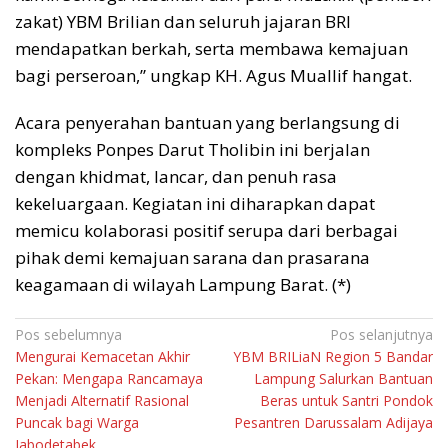
zakat) YBM Brilian dan seluruh jajaran BRI
mendapatkan berkah, serta membawa kemajuan
bagi perseroan,” ungkap KH. Agus Muallif hangat.
​Acara penyerahan bantuan yang berlangsung di
kompleks Ponpes Darut Tholibin ini berjalan
dengan khidmat, lancar, dan penuh rasa
kekeluargaan. Kegiatan ini diharapkan dapat
memicu kolaborasi positif serupa dari berbagai
pihak demi kemajuan sarana dan prasarana
keagamaan di wilayah Lampung Barat. (*)
Navigasi
Pos sebelumnya
Pos selanjutnya
Mengurai Kemacetan Akhir
YBM BRILiaN Region 5 Bandar
pos
Pekan: Mengapa Rancamaya
Lampung Salurkan Bantuan
Menjadi Alternatif Rasional
Beras untuk Santri Pondok
Puncak bagi Warga
Pesantren Darussalam Adijaya
Jabodetabek