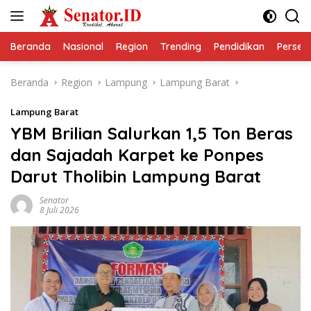
Langsung
ke
konten
Beranda
Nasional
Region
Trending
Pendidikan
Perseps
Beranda
Region
Lampung
Lampung Barat
Lampung Barat
YBM Brilian Salurkan 1,5 Ton Beras
dan Sajadah Karpet ke Ponpes
Darut Tholibin Lampung Barat
Senator
8 Juli 2026